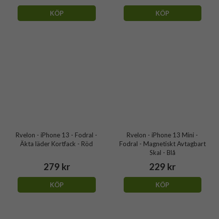
KÖP
KÖP
Rvelon - iPhone 13 - Fodral -
Rvelon - iPhone 13 Mini -
Äkta läder Kortfack - Röd
Fodral - Magnetiskt Avtagbart
Skal - Blå
279 kr
229 kr
KÖP
KÖP