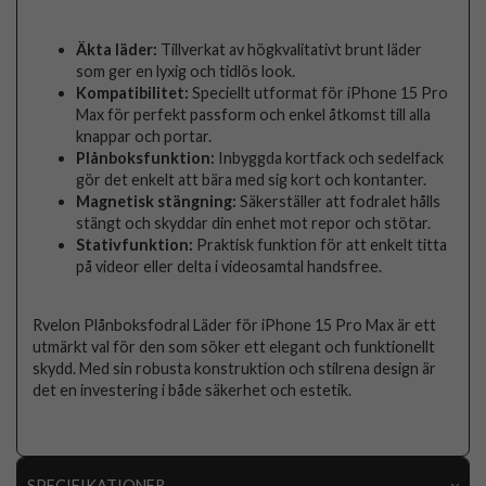
Äkta läder:
Tillverkat av högkvalitativt brunt läder
som ger en lyxig och tidlös look.
Kompatibilitet:
Speciellt utformat för iPhone 15 Pro
Max för perfekt passform och enkel åtkomst till alla
knappar och portar.
Plånboksfunktion:
Inbyggda kortfack och sedelfack
gör det enkelt att bära med sig kort och kontanter.
Magnetisk stängning:
Säkerställer att fodralet hålls
stängt och skyddar din enhet mot repor och stötar.
Stativfunktion:
Praktisk funktion för att enkelt titta
på videor eller delta i videosamtal handsfree.
Rvelon Plånboksfodral Läder för iPhone 15 Pro Max är ett
utmärkt val för den som söker ett elegant och funktionellt
skydd. Med sin robusta konstruktion och stilrena design är
det en investering i både säkerhet och estetik.
SPECIFIKATIONER