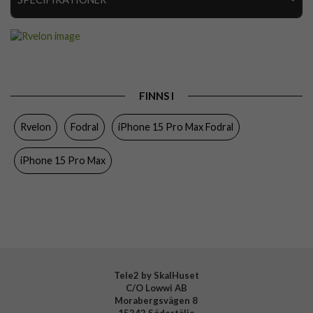
Artikelnummer
112658
Passar till
iPhone 15 Pro Max
Produkttyp
Fodral
FINNS I
Egenskaper
Kortfack, Magnetstängning
Rvelon
Fodral
iPhone 15 Pro Max Fodral
Färg
Brun
Material
Äkta läder
iPhone 15 Pro Max
Varumärke
Rvelon
Tillverkarens art nr
4895225850402
Tele2 by SkalHuset
C/O Lowwi AB
Morabergsvägen 8
15242 Södertälje