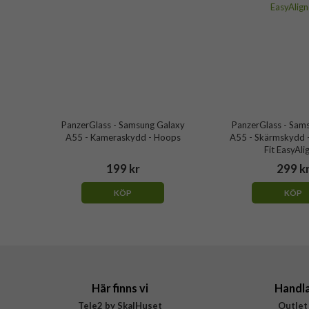
PanzerGlass - Samsung Galaxy
PanzerGlass - Sam
A55 - Kameraskydd - Hoops
A55 - Skärmskydd -
Fit EasyAli
199 kr
299 k
KÖP
KÖP
Här finns vi
Handl
Tele2 by SkalHuset
Outlet