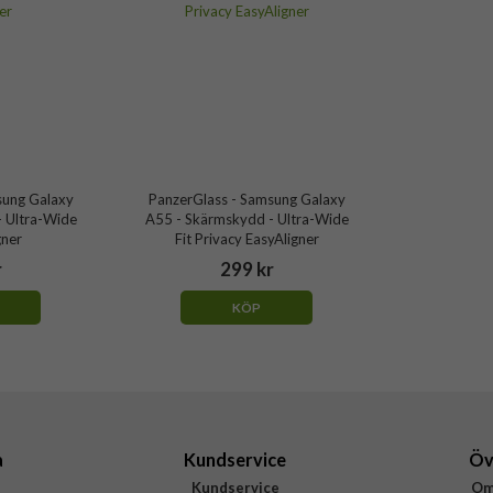
sung Galaxy
PanzerGlass - Samsung Galaxy
 Ultra-Wide
A55 - Skärmskydd - Ultra-Wide
gner
Fit Privacy EasyAligner
r
299 kr
KÖP
a
Kundservice
Öv
Kundservice
Om