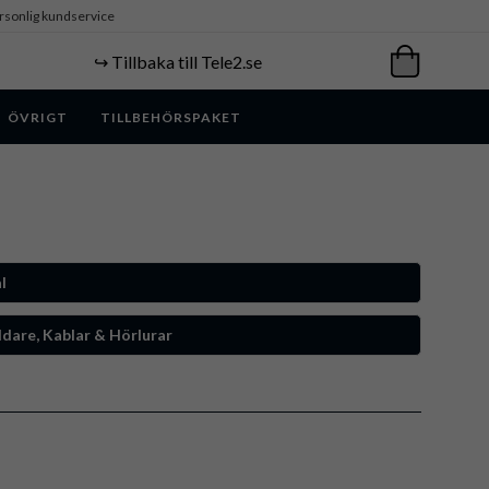
rsonlig kundservice
↪️ Tillbaka till Tele2.se
ÖVRIGT
TILLBEHÖRSPAKET
l
dare, Kablar & Hörlurar