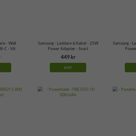
re - Wall
Samsung - Laddare & Kabel - 25W
Samsung - L
-C - Vit
Power Adapter - Svart
Power
r
449 kr
KÖP