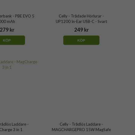
werbank - PBE EVO 5
Celly - Trådade Hörlurar -
000 mAh
UP1200 In-Ear USB-C - Svart
279 kr
249 kr
KÖP
KÖP
Trådlös Laddare -
Celly - Trådlös Laddare -
harge 3 in 1
MAGCHARGEPRO 15W MagSafe