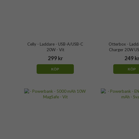
Celly - Laddare - USB-A/USB-C
Otterbox - Ladda
20W - Vit
Charger 20W USB
299 kr
249 k
KÖP
KÖP