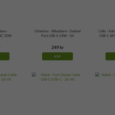
dare -
Otterbox - Billaddare - Dubbel
Celly - Kab
BC 30W
Port USB-A 24W - Vit
USB-C till
r
249 kr
KÖP