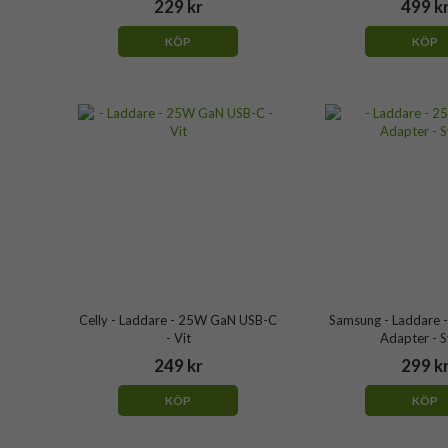
229 kr
499 k
KÖP
KÖP
Celly - Laddare - 25W GaN USB-C
Samsung - Laddare
- Vit
Adapter - S
249 kr
299 k
KÖP
KÖP