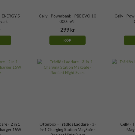
 - ENERGY 5
Celly - Powerbank - PBE EVO 10
Celly - Po
vart
000 mAh
r
299 kr
KÖP
are - 2 in 1
Otterbox - Trådlös Laddare - 3-
Celly - 
Charger 15W
in-1 Charging Station MagSafe -
MagC