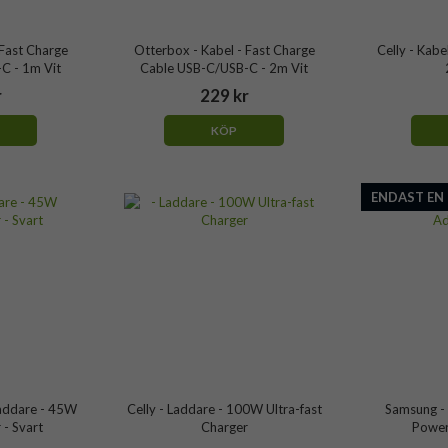
 Fast Charge
Otterbox - Kabel - Fast Charge
Celly - Kabe
C - 1m Vit
Cable USB-C/USB-C - 2m Vit
r
229 kr
KÖP
ENDAST EN
addare - 45W
Celly - Laddare - 100W Ultra-fast
Samsung -
- Svart
Charger
Power