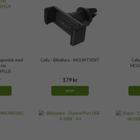
Magnetisk med
Celly - Bilhållare - MOUNTVENT
Celly
äste
MOU
RPLUS
r
179 kr
KÖP