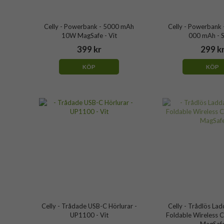
Celly - Powerbank - 5000 mAh
Celly - Powerbank
10W MagSafe - Vit
000 mAh - S
399 kr
299 k
KÖP
KÖP
Celly - Trådade USB-C Hörlurar -
Celly - Trådlös Ladd
UP1100 - Vit
Foldable Wireless 