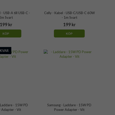
l - USB-A till USB-C -
Celly - Kabel - USB-C/USB-C 60W
2m Svart
- 1m Svart
199 kr
199 kr
KÖP
KÖP
 KVAR
 Laddare - 15W PD
Samsung - Laddare - 15W PD
 Adapter - Vit
Power Adapter - Vit