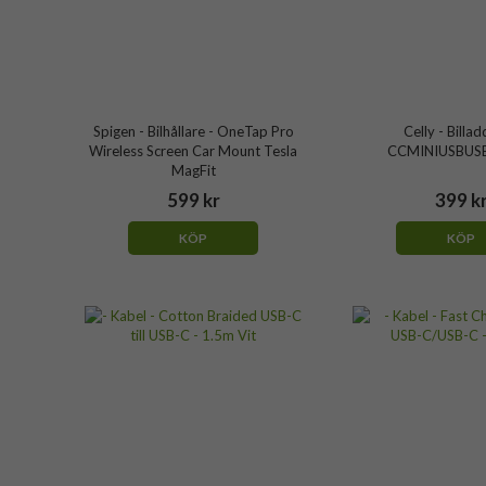
Spigen - Bilhållare - OneTap Pro
Celly - Billad
Wireless Screen Car Mount Tesla
CCMINIUSBUS
MagFit
599 kr
399 k
KÖP
KÖP