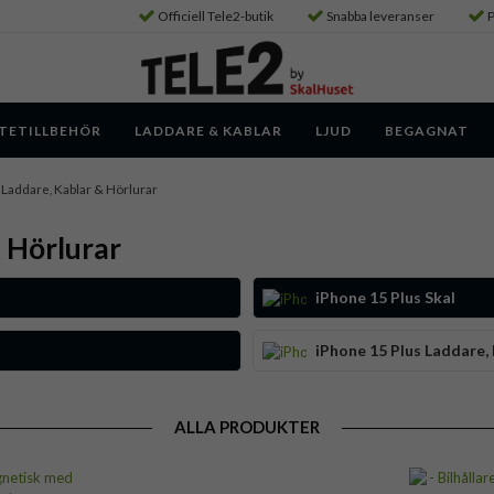
Officiell Tele2-butik
Snabba leveranser
P
TETILLBEHÖR
LADDARE & KABLAR
LJUD
BEGAGNAT
 Laddare, Kablar & Hörlurar
& Hörlurar
iPhone 15 Plus Skal
iPhone 15 Plus Laddare,
ALLA PRODUKTER