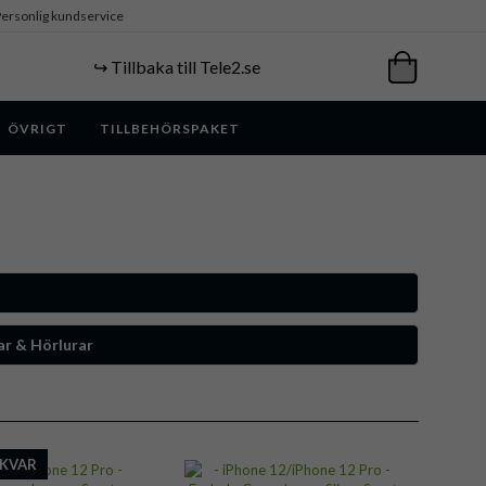
ersonlig kundservice
↪️ Tillbaka till Tele2.se
ÖVRIGT
TILLBEHÖRSPAKET
ar & Hörlurar
 KVAR