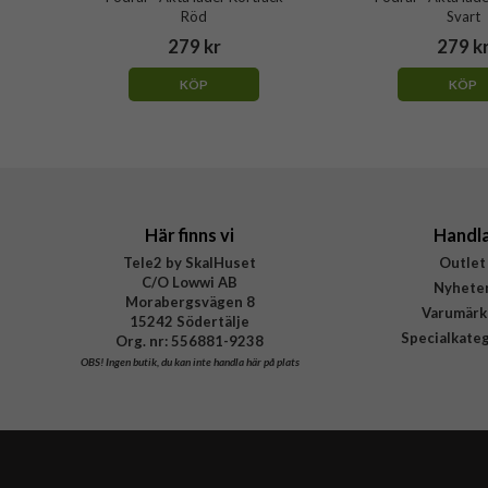
Röd
Svart
279 kr
279 k
KÖP
KÖP
Här finns vi
Handl
Tele2 by SkalHuset
Outlet
C/O Lowwi AB
Nyhete
Morabergsvägen 8
Varumärk
15242 Södertälje
Specialkate
Org. nr: 556881-9238
OBS!
Ingen butik, du kan inte handla här på plats