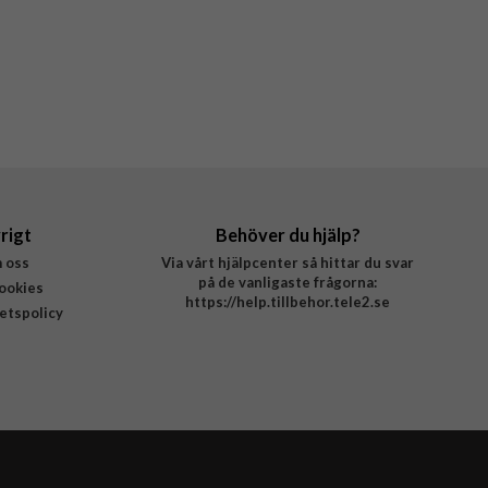
rigt
Behöver du hjälp?
 oss
Via vårt hjälpcenter så hittar du svar
på de vanligaste frågorna:
ookies
https://help.tillbehor.tele2.se
tetspolicy