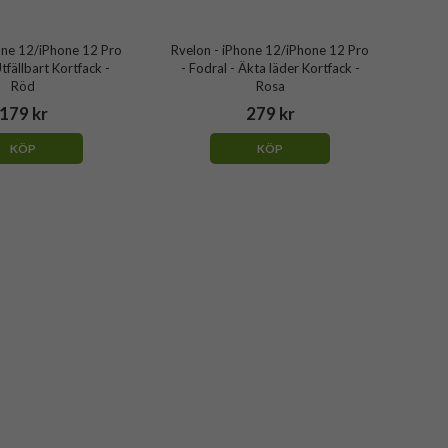
one 12/iPhone 12 Pro
Rvelon - iPhone 12/iPhone 12 Pro
Utfällbart Kortfack -
- Fodral - Äkta läder Kortfack -
Röd
Rosa
179 kr
279 kr
KÖP
KÖP