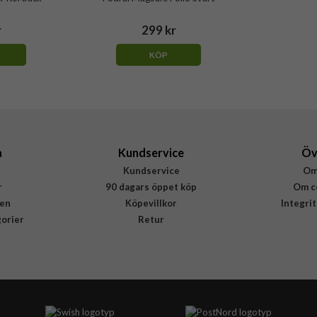
r
299 kr
KÖP
a
Kundservice
Öv
Kundservice
Om
r
90 dagars öppet köp
Om c
en
Köpevillkor
Integri
gorier
Retur