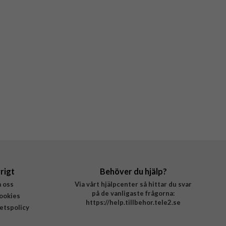
rigt
Behöver du hjälp?
 oss
Via vårt hjälpcenter så hittar du svar
på de vanligaste frågorna:
ookies
https://help.tillbehor.tele2.se
tetspolicy