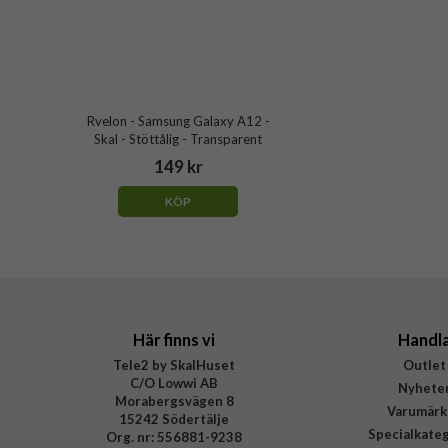
Rvelon - Samsung Galaxy A12 -
Skal - Stöttålig - Transparent
149 kr
KÖP
Här finns vi
Handl
Tele2 by SkalHuset
Outlet
C/O Lowwi AB
Nyhete
Morabergsvägen 8
Varumärk
15242 Södertälje
Specialkate
Org. nr: 556881-9238