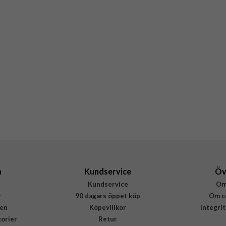
a
Kundservice
Öv
Kundservice
Om
r
90 dagars öppet köp
Om c
en
Köpevillkor
Integri
gorier
Retur