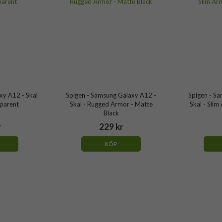
xy A12 - Skal
Spigen - Samsung Galaxy A12 -
Spigen - S
sparent
Skal - Rugged Armor - Matte
Skal - Slim
Black
r
229 kr
KÖP