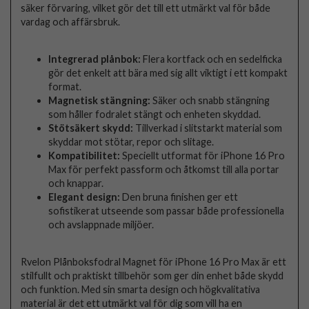
säker förvaring, vilket gör det till ett utmärkt val för både
vardag och affärsbruk.
Integrerad plånbok:
Flera kortfack och en sedelficka
gör det enkelt att bära med sig allt viktigt i ett kompakt
format.
Magnetisk stängning:
Säker och snabb stängning
som håller fodralet stängt och enheten skyddad.
Stötsäkert skydd:
Tillverkad i slitstarkt material som
skyddar mot stötar, repor och slitage.
Kompatibilitet:
Speciellt utformat för iPhone 16 Pro
Max för perfekt passform och åtkomst till alla portar
och knappar.
Elegant design:
Den bruna finishen ger ett
sofistikerat utseende som passar både professionella
och avslappnade miljöer.
Rvelon Plånboksfodral Magnet för iPhone 16 Pro Max är ett
stilfullt och praktiskt tillbehör som ger din enhet både skydd
och funktion. Med sin smarta design och högkvalitativa
material är det ett utmärkt val för dig som vill ha en