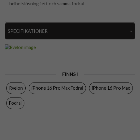
helhetslösning i ett och samma fodral.
SPECIFIKATIONER
Artikelnummer
110871
Passar till
iPhone 16 Pro Max
Produkttyp
Fodral
FINNS I
Egenskaper
Kortfack, Löstagbart skal
Rvelon
iPhone 16 Pro Max Fodral
iPhone 16 Pro Max
Färg
Brun
Material
Konstläder
Fodral
Varumärke
Rvelon
Tillverkarens art nr
4894969044399