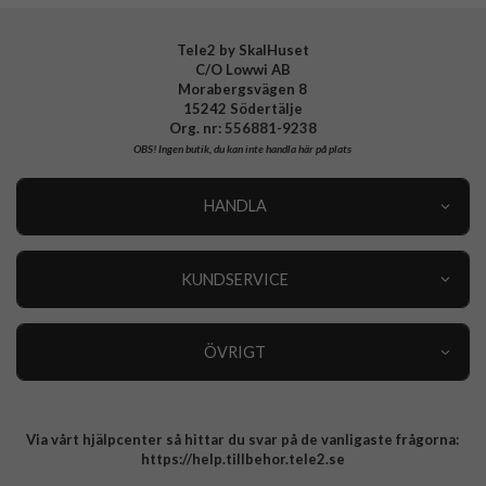
Tele2 by SkalHuset
C/O Lowwi AB
Morabergsvägen 8
15242 Södertälje
Org. nr: 556881-9238
OBS!
Ingen butik, du kan inte handla här på plats
HANDLA
Outlet
Nyheter
KUNDSERVICE
Varumärken
Kundservice
Specialkategorier
90 dagars öppet köp
ÖVRIGT
Köpevillkor
Om oss
Retur
Om cookies
Via vårt hjälpcenter så hittar du svar på de vanligaste frågorna:
Integritetspolicy
https://help.tillbehor.tele2.se