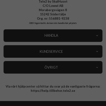
Tele2 by SkalHuset
C/O Lowwi AB
Morabergsvägen 8
15242 Södertälje
Org. nr: 556881-9238
OBS!
Ingen butik, du kan inte handla här på plats
HANDLA
Outlet
Nyheter
KUNDSERVICE
Varumärken
Kundservice
Specialkategorier
90 dagars öppet köp
ÖVRIGT
Köpevillkor
Om oss
Retur
Om cookies
Via vårt hjälpcenter så hittar du svar på de vanligaste frågorna:
Integritetspolicy
https://help.tillbehor.tele2.se