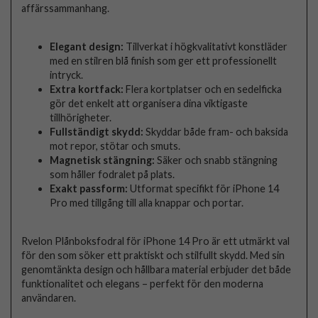
affärssammanhang.
Elegant design:
Tillverkat i högkvalitativt konstläder
med en stilren blå finish som ger ett professionellt
intryck.
Extra kortfack:
Flera kortplatser och en sedelficka
gör det enkelt att organisera dina viktigaste
tillhörigheter.
Fullständigt skydd:
Skyddar både fram- och baksida
mot repor, stötar och smuts.
Magnetisk stängning:
Säker och snabb stängning
som håller fodralet på plats.
Exakt passform:
Utformat specifikt för iPhone 14
Pro med tillgång till alla knappar och portar.
Rvelon Plånboksfodral för iPhone 14 Pro är ett utmärkt val
för den som söker ett praktiskt och stilfullt skydd. Med sin
genomtänkta design och hållbara material erbjuder det både
funktionalitet och elegans – perfekt för den moderna
användaren.