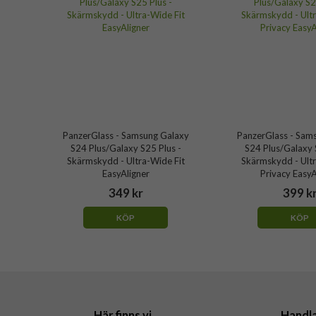
PanzerGlass - Samsung Galaxy
PanzerGlass - Sam
S24 Plus/Galaxy S25 Plus -
S24 Plus/Galaxy 
Skärmskydd - Ultra-Wide Fit
Skärmskydd - Ultr
EasyAligner
Privacy EasyA
349 kr
399 k
KÖP
KÖP
Här finns vi
Handl