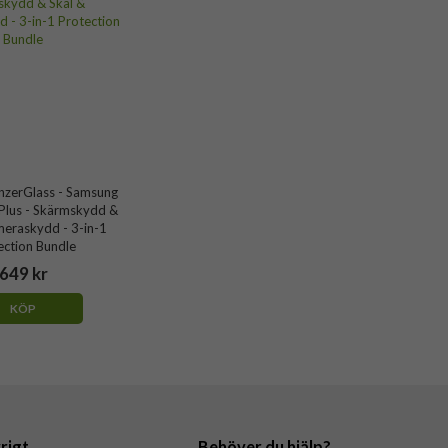
nzerGlass - Samsung
Plus - Skärmskydd &
meraskydd - 3-in-1
ection Bundle
649 kr
KÖP
rigt
Behöver du hjälp?