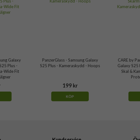
sung Galaxy
PanzerGlass - Samsung Galaxy
CARE by Pa
S25 Plus -
S25 Plus - Kameraskydd - Hoops
Galaxy S25 
a-Wide Fit
Skal & Ka
ligner
Prot
r
199 kr
KÖP
a
Kundservice
Öv