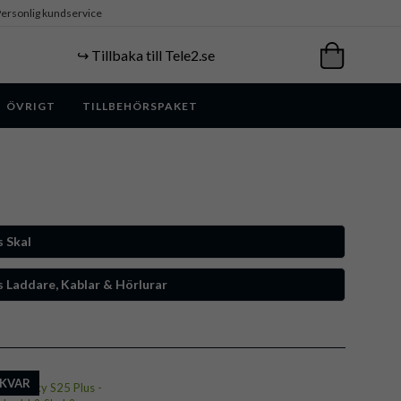
ersonlig kundservice
↪️ Tillbaka till Tele2.se
ÖVRIGT
TILLBEHÖRSPAKET
 Skal
 Laddare, Kablar & Hörlurar
 KVAR