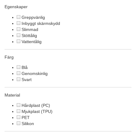
Egenskaper
Greppvänlig
Inbyggt skärmskydd
Slimmad
Stöttålig
Vattentålig
Färg
Blå
Genomskinlig
Svart
Material
Hårdplast (PC)
Mjukplast (TPU)
PET
Silikon