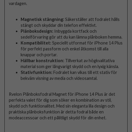
vardagen.
Magnetisk stängning:
Säkerställer att fodralet hålls
stängt och skyddar din telefon effektivt.
Plånboksdesign:
Inbyggda kortfack och
sedelförvaring gör att du kan lämna plånboken hemma.
Kompatibilitet:
Speciellt utformat för iPhone 14 Plus
för perfekt passform och enkel åtkomst till alla
knappar och portar.
Hållbar konstruktion:
Tillverkat av högkvalitativa
material som ger långvarigt skydd och en lyxig känsla.
Stativfunktion:
Fodralet kan vikas till ett stativ för
bekväm visning av media och videosamtal.
Rvelon Plånboksfodral Magnet för iPhone 14 Plus är det
perfekta valet för dig som söker en kombination av stil,
skydd och funktionalitet. Med sin eleganta lila design och
praktiska plånboksfunktion är detta fodral både en
modeaccessoar och ett pålitligt skydd för din enhet.