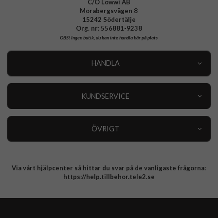
C/O Lowwi AB
Morabergsvägen 8
15242 Södertälje
Org. nr: 556881-9238
OBS!
Ingen butik, du kan inte handla här på plats
HANDLA
Outlet
Nyheter
KUNDSERVICE
Varumärken
Kundservice
Specialkategorier
90 dagars öppet köp
ÖVRIGT
Köpevillkor
Om oss
Retur
Om cookies
Via vårt hjälpcenter så hittar du svar på de vanligaste frågorna:
Integritetspolicy
https://help.tillbehor.tele2.se