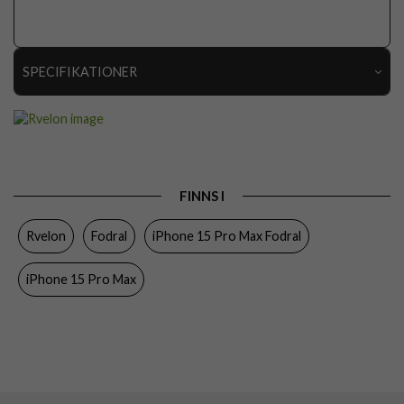
SPECIFIKATIONER
Artikelnummer
112649
Passar till
iPhone 15 Pro Max
Produkttyp
Fodral
FINNS I
Egenskaper
Kortfack, Magnetstängning, MagSafe-
kompatibel
Rvelon
Fodral
iPhone 15 Pro Max Fodral
Färg
Röd
iPhone 15 Pro Max
Material
Konstläder
Varumärke
Rvelon
Tillverkarens art nr
4895225850280