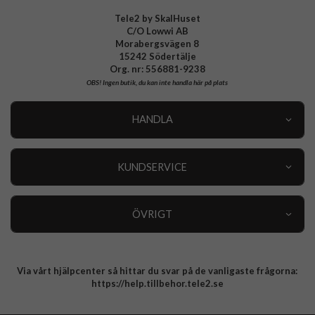
Tele2 by SkalHuset
C/O Lowwi AB
Morabergsvägen 8
15242 Södertälje
Org. nr: 556881-9238
OBS!
Ingen butik, du kan inte handla här på plats
HANDLA
Outlet
Nyheter
KUNDSERVICE
Varumärken
Kundservice
Specialkategorier
90 dagars öppet köp
ÖVRIGT
Köpevillkor
Om oss
Retur
Om cookies
Via vårt hjälpcenter så hittar du svar på de vanligaste frågorna:
Integritetspolicy
https://help.tillbehor.tele2.se