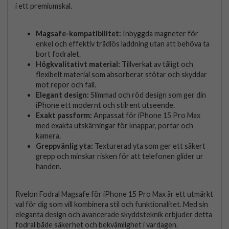
i ett premiumskal.
Magsafe-kompatibilitet:
Inbyggda magneter för
enkel och effektiv trådlös laddning utan att behöva ta
bort fodralet.
Högkvalitativt material:
Tillverkat av tåligt och
flexibelt material som absorberar stötar och skyddar
mot repor och fall.
Elegant design:
Slimmad och röd design som ger din
iPhone ett modernt och stilrent utseende.
Exakt passform:
Anpassat för iPhone 15 Pro Max
med exakta utskärningar för knappar, portar och
kamera.
Greppvänlig yta:
Texturerad yta som ger ett säkert
grepp och minskar risken för att telefonen glider ur
handen.
Rvelon Fodral Magsafe för iPhone 15 Pro Max är ett utmärkt
val för dig som vill kombinera stil och funktionalitet. Med sin
eleganta design och avancerade skyddsteknik erbjuder detta
fodral både säkerhet och bekvämlighet i vardagen.