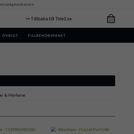
ersonlig kundservice
↪️ Tillbaka till Tele2.se
ÖVRIGT
TILLBEHÖRSPAKET
ar & Hörlurar