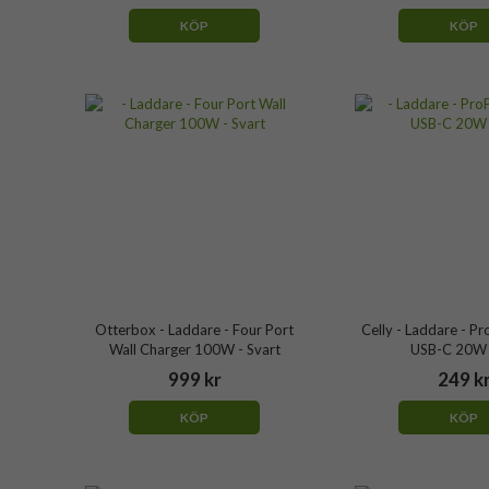
KÖP
KÖP
Otterbox - Laddare - Four Port
Celly - Laddare - 
Wall Charger 100W - Svart
USB-C 20W -
999 kr
249 k
KÖP
KÖP