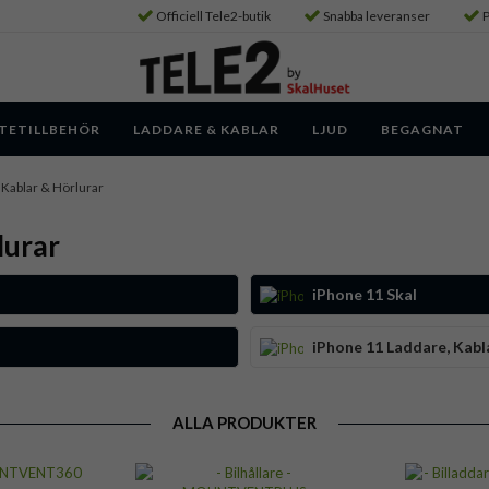
Officiell Tele2-butik
Snabba leveranser
P
TETILLBEHÖR
LADDARE & KABLAR
LJUD
BEGAGNAT
 Kablar & Hörlurar
lurar
iPhone 11 Skal
iPhone 11 Laddare, Kabl
ALLA PRODUKTER