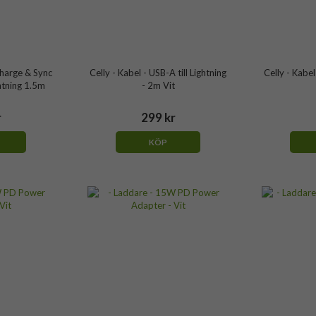
Charge & Sync
Celly - Kabel - USB-A till Lightning
Celly - Kabel
htning 1.5m
- 2m Vit
r
299 kr
KÖP