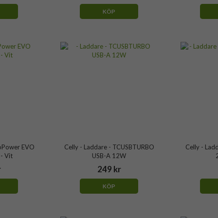
KÖP
ProPower EVO
Celly - Laddare - TCUSBTURBO
Celly - La
 Vit
USB-A 12W
r
249 kr
KÖP