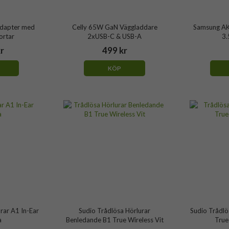
dapter med
Celly 65W GaN Väggladdare
Samsung AK
ortar
2xUSB-C & USB-A
3.
kr
499 kr
KÖP
rar A1 In-Ear
Sudio Trådlösa Hörlurar
Sudio Trådlö
a
Benledande B1 True Wireless Vit
True