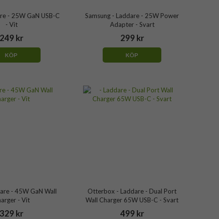
dare - 25W GaN USB-C
Samsung - Laddare - 25W Power
- Vit
Adapter - Svart
249 kr
299 kr
KÖP
KÖP
dare - 45W GaN Wall
Otterbox - Laddare - Dual Port
arger - Vit
Wall Charger 65W USB-C - Svart
329 kr
499 kr