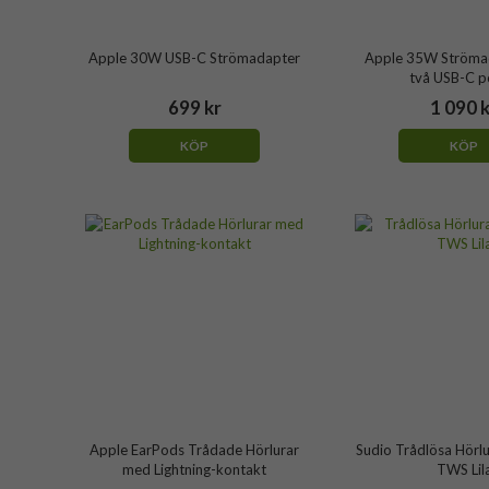
Apple 30W USB-C Strömadapter
Apple 35W Ströma
två USB-C p
699 kr
1 090 
KÖP
KÖP
Apple EarPods Trådade Hörlurar
Sudio Trådlösa Hörlu
med Lightning-kontakt
TWS Lil