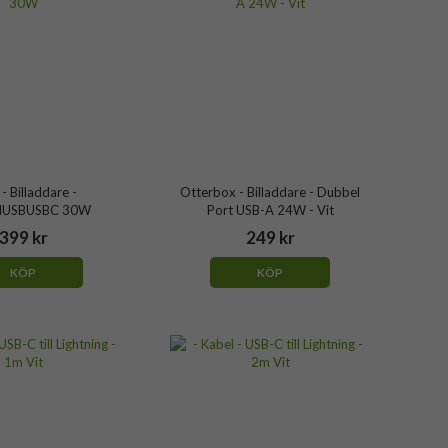
 - Billaddare -
Otterbox - Billaddare - Dubbel
IUSBUSBC 30W
Port USB-A 24W - Vit
399 kr
249 kr
KÖP
KÖP