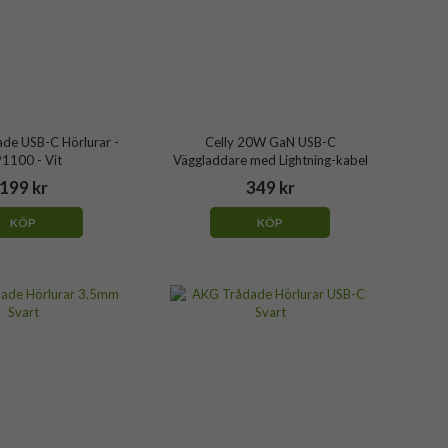
ade USB-C Hörlurar -
Celly 20W GaN USB-C
1100 - Vit
Väggladdare med Lightning-kabel
199 kr
349 kr
KÖP
KÖP