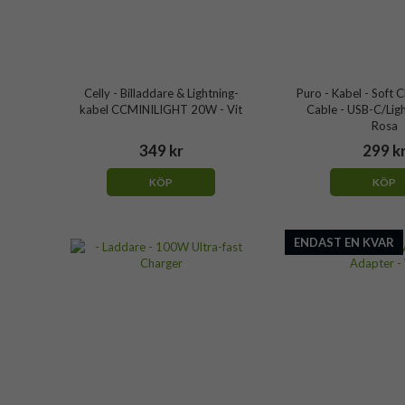
Celly - Billaddare & Lightning-
Puro - Kabel - Soft 
kabel CCMINILIGHT 20W - Vit
Cable - USB-C/Lig
Rosa
349 kr
299 k
KÖP
KÖP
ENDAST EN KVAR