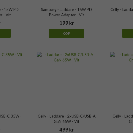
e - 15W PD
Samsung - Laddare - 15W PD
Celly - Lad
 - Vit
Power Adapter - Vit
r
199 kr
KÖP
xUSB-C 35W -
Celly - Laddare - 2xUSB-C/USB-A
Celly - Lad
GaN 65W - Vit
Ch
r
499 kr