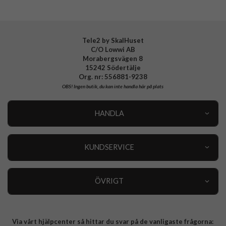
Tele2 by SkalHuset
C/O Lowwi AB
Morabergsvägen 8
15242 Södertälje
Org. nr: 556881-9238
OBS!
Ingen butik, du kan inte handla här på plats
HANDLA
Outlet
Nyheter
KUNDSERVICE
Varumärken
Kundservice
Specialkategorier
90 dagars öppet köp
ÖVRIGT
Köpevillkor
Om oss
Retur
Om cookies
Via vårt hjälpcenter så hittar du svar på de vanligaste frågorna:
Integritetspolicy