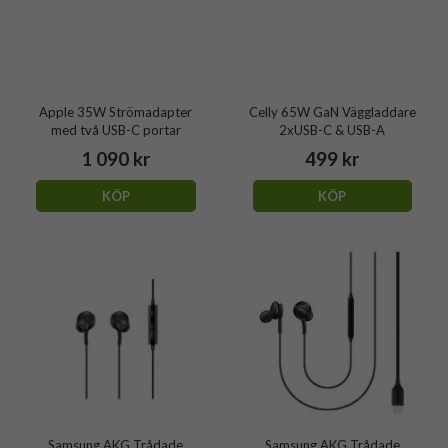
Apple 35W Strömadapter
Celly 65W GaN Väggladdare
med två USB-C portar
2xUSB-C & USB-A
1 090 kr
499 kr
KÖP
KÖP
Samsung AKG Trådade
Samsung AKG Trådade