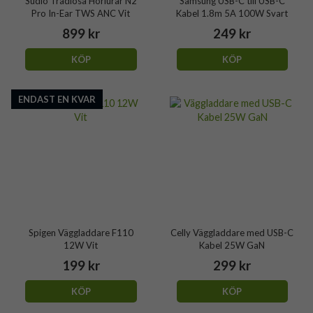
Sudio Trådlösa Hörlurar N2
Samsung USB-C till USB-C
Pro In-Ear TWS ANC Vit
Kabel 1.8m 5A 100W Svart
899 kr
249 kr
KÖP
KÖP
ENDAST EN KVAR
Spigen Väggladdare F110
Celly Väggladdare med USB-C
12W Vit
Kabel 25W GaN
199 kr
299 kr
KÖP
KÖP