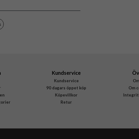
Fodral
Kortfack, Magnetstängning
Lila
s
Äkta läder
Rvelon
4895225830787
a
Kundservice
Öv
Kundservice
Om
r
90 dagars öppet köp
Om c
en
Köpevillkor
Integri
gorier
Retur