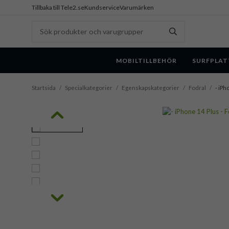
Tillbaka till Tele2.se
Kundservice
Varumärken
MOBILTILLBEHÖR
SURFPLAT
Startsida
/
Specialkategorier
/
Egenskapskategorier
/
Fodral
/
- iPh