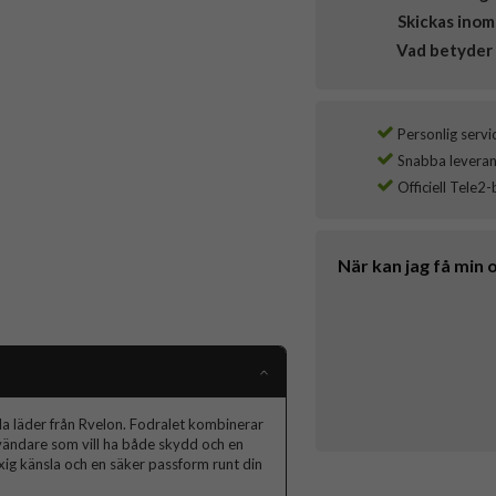
Skickas inom
Vad betyder 
Personlig servi
Snabba leverans
Officiell Tele2-
När kan jag få min 
la läder från Rvelon. Fodralet kombinerar
nvändare som vill ha både skydd och en
yxig känsla och en säker passform runt din