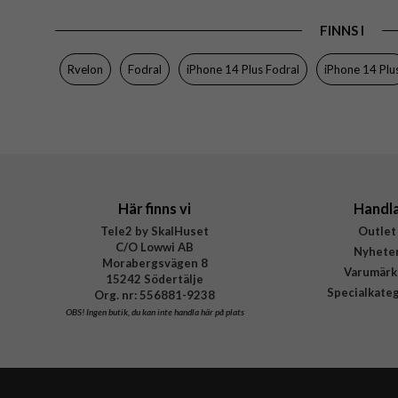
Produkttyp
FINNS I
Egenskaper
Färg
Rvelon
Fodral
iPhone 14 Plus Fodral
iPhone 14 Plu
Material
Varumärke
Tillverkarens art nr
Här finns vi
Handl
Tele2 by SkalHuset
Outlet
C/O Lowwi AB
Nyhete
Morabergsvägen 8
Varumärk
15242 Södertälje
Specialkate
Org. nr: 556881-9238
OBS!
Ingen butik, du kan inte handla här på plats