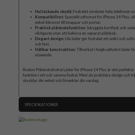
Heltäckande skydd:
Fodralet omsluter hela telefonen oc
Kompatibilitet:
Speciellt utformat för iPhone 14 Plus, vi
enkel åtkomst till knappar och portar.
Praktisk plånboksfunktion:
Inbyggda kortfack och sedel
viktigaste utan att behöva en separat plånbok.
Elegant design:
Lila läder ger fodralet ett unikt och so
och fest.
Hållbar konstruktion:
Tillverkat i högkvalitativt läder f
utseende.
Rvelon Plånboksfodral Läder för iPhone 14 Plus är det perfekta v
funktion i ett och samma fodral. Med sin praktiska design och hå
skyddar din enhet och förenklar din vardag.
SPECIFIKATIONER
Artikelnummer
Passar till