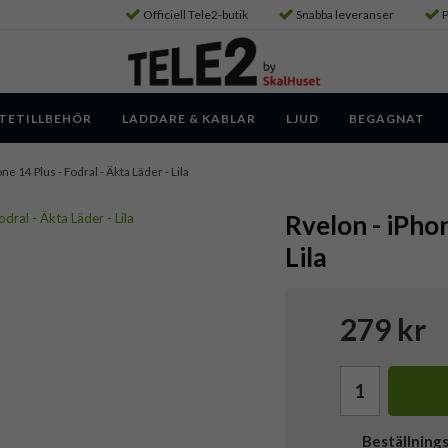
Officiell Tele2-butik
Snabba leveranser
P
TETILLBEHÖR
LADDARE & KABLAR
LJUD
BEGAGNAT
one 14 Plus - Fodral - Äkta Läder - Lila
Rvelon - iPhon
Lila
279 kr
Beställning