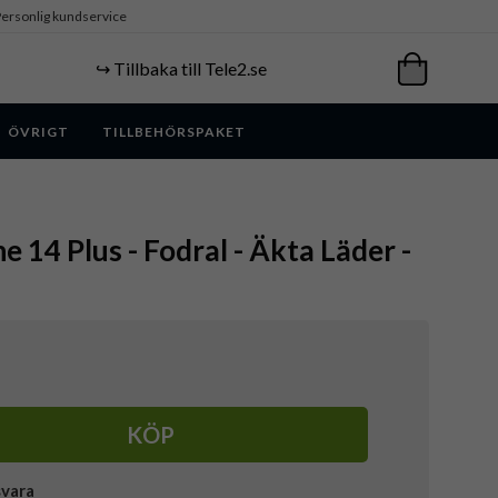
ersonlig kundservice
↪️ Tillbaka till Tele2.se
ÖVRIGT
TILLBEHÖRSPAKET
e 14 Plus - Fodral - Äkta Läder -
KÖP
svara