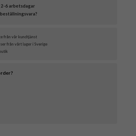
 2-6 arbetsdagar
beställningsvara?
ce från vår kundtjänst
er från vårt lager i Sverige
butik
order?