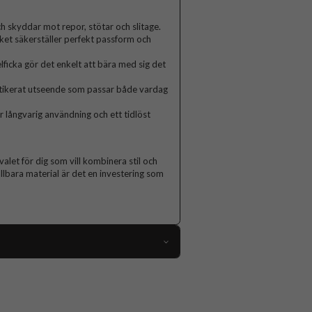
h skyddar mot repor, stötar och slitage.
lket säkerställer perfekt passform och
ficka gör det enkelt att bära med sig det
fistikerat utseende som passar både vardag
ör långvarig användning och ett tidlöst
alet för dig som vill kombinera stil och
llbara material är det en investering som
112503
iPhone 14 Plus