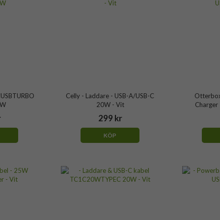
 TCUSBTURBO
Celly - Laddare - USB-A/USB-C
Otterbox
2W
20W - Vit
Charger
r
299 kr
KÖP