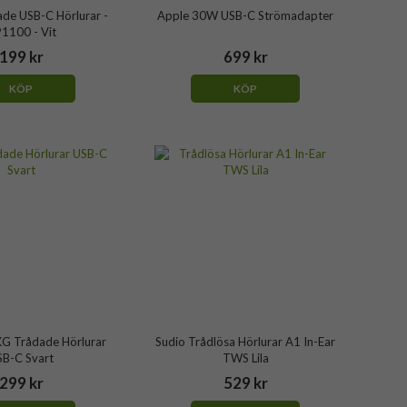
ade USB-C Hörlurar -
Apple 30W USB-C Strömadapter
1100 - Vit
199 kr
699 kr
KÖP
KÖP
G Trådade Hörlurar
Sudio Trådlösa Hörlurar A1 In-Ear
SB-C Svart
TWS Lila
299 kr
529 kr