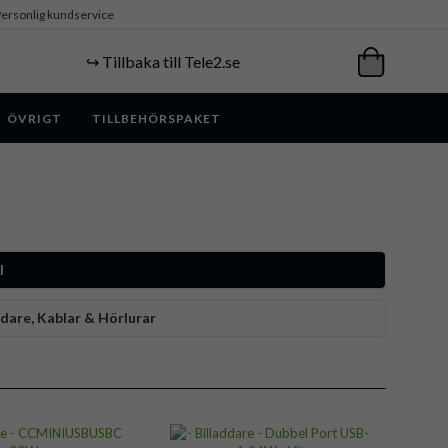
ersonlig kundservice
↪️ Tillbaka till Tele2.se
ÖVRIGT
TILLBEHÖRSPAKET
l
dare, Kablar & Hörlurar