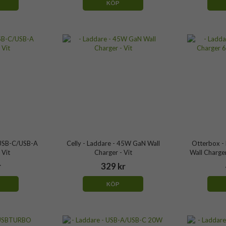
KÖP
xUSB-C/USB-A
Celly - Laddare - 45W GaN Wall
Otterbox - 
 Vit
Charger - Vit
Wall Charge
r
329 kr
KÖP