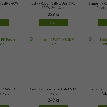
-C/USB-C 60W
Celly - Kabel - USB-C/USB-C PD
Samsung - K
rt
100W 2m - Svart
Power 
r
229 kr
KÖP
e - 15W PD
Celly - Laddare - 25W GaN USB-C
Samsung - L
 - Vit
- Vit
Ada
r
249 kr