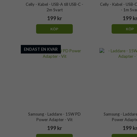
Celly - Kabel - USB-A till USB-C -
Celly - Kabel - USB
2m Svart
- 1m Sva
199 kr
199 k
KÖP
KÖP
ENDAST EN KVAR
Samsung - Laddare - 15W PD
Samsung - Laddar
Power Adapter - Vit
Power Adapter
199 kr
199 k