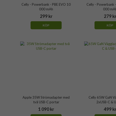
Celly - Powerbank - PBE EVO 10
Celly - Powerbank 
000 mAh
000 mA
299 kr
279 k
KÖP
KÖP
Apple 35W Strömadapter med
Celly 65W GaN V
två USB-C portar
2xUSB-C & 
1 090 kr
499 k