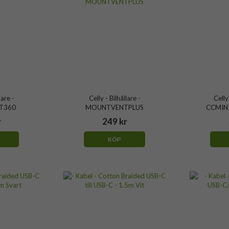
lare -
Celly - Bilhållare -
Celly
T360
MOUNTVENTPLUS
CCMIN
r
249 kr
KÖP