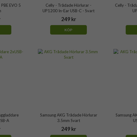
- PBE EVO 5
Celly - Trådade Hörlurar -
Celly - Tråd
h
UP1200 In-Ear USB-C - Svart
UP
r
249 kr
KÖP
äggladdare
Samsung AKG Trådade Hörlurar
Samsung AK
USB-A
3.5mm Svart
U
r
249 kr