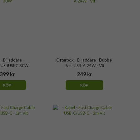
 - Billaddare -
Otterbox - Billaddare - Dubbel
IUSBUSBC 30W
Port USB-A 24W - Vit
399 kr
249 kr
KÖP
KÖP