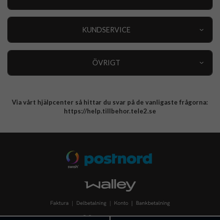
Outlet
Nyheter
KUNDSERVICE
Varumärken
Kundservice
Specialkategorier
90 dagars öppet köp
ÖVRIGT
Köpevillkor
Om oss
Retur
Om cookies
Via vårt hjälpcenter så hittar du svar på de vanligaste frågorna:
Integritetspolicy
https://help.tillbehor.tele2.se