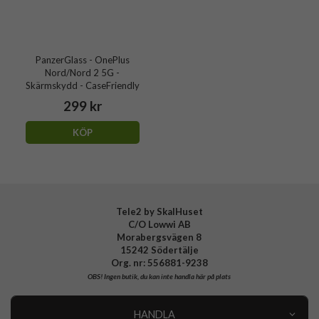
PanzerGlass - OnePlus
Nord/Nord 2 5G -
Skärmskydd - CaseFriendly
299 kr
KÖP
Tele2 by SkalHuset
C/O Lowwi AB
Morabergsvägen 8
15242 Södertälje
Org. nr: 556881-9238
OBS!
Ingen butik, du kan inte handla här på plats
HANDLA