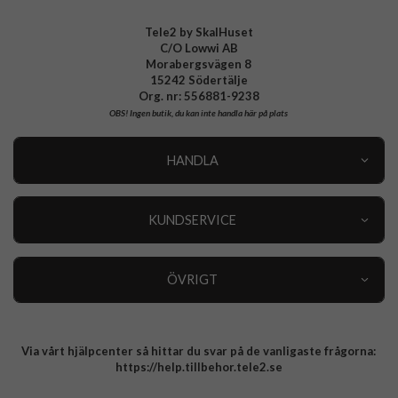
Tele2 by SkalHuset
C/O Lowwi AB
Morabergsvägen 8
15242 Södertälje
Org. nr: 556881-9238
OBS!
Ingen butik, du kan inte handla här på plats
HANDLA
Outlet
Nyheter
KUNDSERVICE
Varumärken
Kundservice
Specialkategorier
90 dagars öppet köp
ÖVRIGT
Köpevillkor
Om oss
Retur
Om cookies
Via vårt hjälpcenter så hittar du svar på de vanligaste frågorna:
Integritetspolicy
https://help.tillbehor.tele2.se