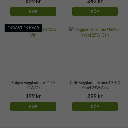
899 kr
249 kr
KÖP
KÖP
ENDAST EN KVAR
Spigen Väggladdare F110
Celly Väggladdare med USB-C
12W Vit
Kabel 25W GaN
199 kr
299 kr
KÖP
KÖP