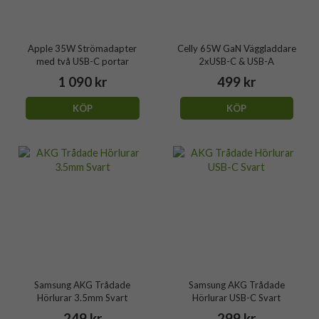
Apple 35W Strömadapter
Celly 65W GaN Väggladdare
med två USB-C portar
2xUSB-C & USB-A
1 090 kr
499 kr
KÖP
KÖP
Samsung AKG Trådade
Samsung AKG Trådade
Hörlurar 3.5mm Svart
Hörlurar USB-C Svart
249 kr
299 kr