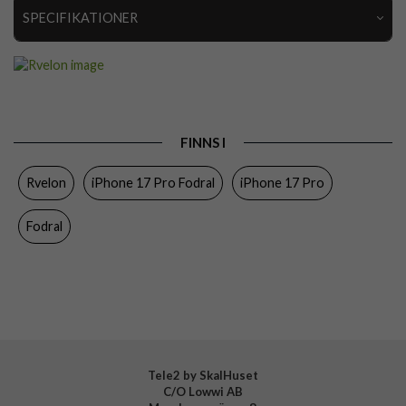
SPECIFIKATIONER
Artikelnummer
110200
Passar till
iPhone 17 Pro
Produkttyp
Fodral
FINNS I
Egenskaper
Kortfack
Rvelon
iPhone 17 Pro Fodral
iPhone 17 Pro
Färg
Svart
Material
Äkta läder
Fodral
Varumärke
Rvelon
Tillverkarens art nr
4894969103072
Tele2 by SkalHuset
C/O Lowwi AB