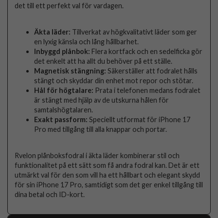
det till ett perfekt val för vardagen.
Äkta läder:
Tillverkat av högkvalitativt läder som ger
en lyxig känsla och lång hållbarhet.
Inbyggd plånbok:
Flera kortfack och en sedelficka gör
det enkelt att ha allt du behöver på ett ställe.
Magnetisk stängning:
Säkerställer att fodralet hålls
stängt och skyddar din enhet mot repor och stötar.
Hål för högtalare:
Prata i telefonen medans fodralet
är stängt med hjälp av de utskurna hålen för
samtalshögtalaren.
Exakt passform:
Speciellt utformat för iPhone 17
Pro med tillgång till alla knappar och portar.
Rvelon plånboksfodral i äkta läder kombinerar stil och
funktionalitet på ett sätt som få andra fodral kan. Det är ett
utmärkt val för den som vill ha ett hållbart och elegant skydd
för sin iPhone 17 Pro, samtidigt som det ger enkel tillgång till
dina betal och ID-kort.