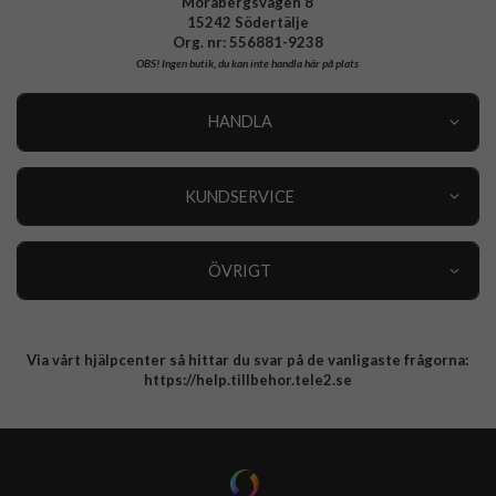
Morabergsvägen 8
15242 Södertälje
Org. nr: 556881-9238
OBS!
Ingen butik, du kan inte handla här på plats
HANDLA
Outlet
Nyheter
KUNDSERVICE
Varumärken
Kundservice
Specialkategorier
90 dagars öppet köp
ÖVRIGT
Köpevillkor
Om oss
Retur
Om cookies
Via vårt hjälpcenter så hittar du svar på de vanligaste frågorna:
Integritetspolicy
https://help.tillbehor.tele2.se