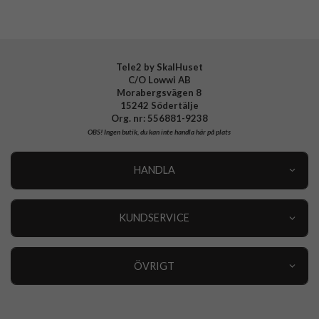
Tele2 by SkalHuset
C/O Lowwi AB
Morabergsvägen 8
15242 Södertälje
Org. nr: 556881-9238
OBS!
Ingen butik, du kan inte handla här på plats
HANDLA
Outlet
Nyheter
KUNDSERVICE
Varumärken
Kundservice
Specialkategorier
90 dagars öppet köp
ÖVRIGT
Köpevillkor
Om oss
Retur
Om cookies