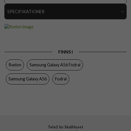
SPECIFIKATIONER
Artikelnummer
110997
Passar till
Samsung Galaxy A56
Produkttyp
Fodral
FINNS I
Egenskaper
Kortfack, Löstagbart skal
Rvelon
Samsung Galaxy A56 Fodral
Färg
Svart
Material
Konstläder
Samsung Galaxy A56
Fodral
Varumärke
Rvelon
Tillverkarens art nr
4894969103706
Tele2 by SkalHuset