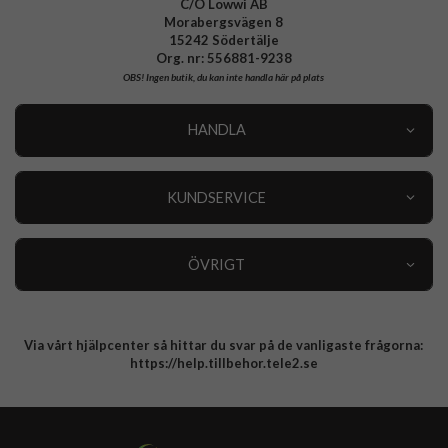
C/O Lowwi AB
Morabergsvägen 8
15242 Södertälje
Org. nr: 556881-9238
OBS!
Ingen butik, du kan inte handla här på plats
HANDLA
Outlet
Nyheter
KUNDSERVICE
Varumärken
Kundservice
Specialkategorier
90 dagars öppet köp
ÖVRIGT
Köpevillkor
Om oss
Retur
Om cookies
Via vårt hjälpcenter så hittar du svar på de vanligaste frågorna:
Integritetspolicy
https://help.tillbehor.tele2.se