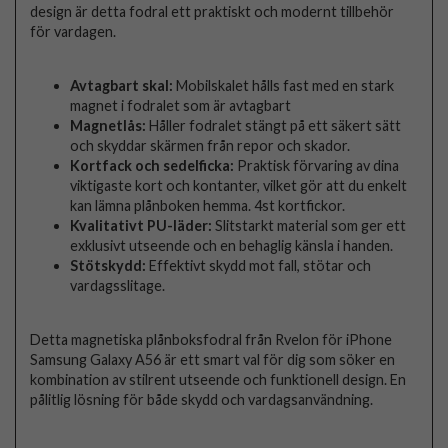
design är detta fodral ett praktiskt och modernt tillbehör
för vardagen.
Avtagbart skal:
Mobilskalet hålls fast med en stark
magnet i fodralet som är avtagbart
Magnetlås:
Håller fodralet stängt på ett säkert sätt
och skyddar skärmen från repor och skador.
Kortfack och sedelficka:
Praktisk förvaring av dina
viktigaste kort och kontanter, vilket gör att du enkelt
kan lämna plånboken hemma. 4st kortfickor.
Kvalitativt PU-läder:
Slitstarkt material som ger ett
exklusivt utseende och en behaglig känsla i handen.
Stötskydd:
Effektivt skydd mot fall, stötar och
vardagsslitage.
Detta magnetiska plånboksfodral från Rvelon för iPhone
Samsung Galaxy A56 är ett smart val för dig som söker en
kombination av stilrent utseende och funktionell design. En
pålitlig lösning för både skydd och vardagsanvändning.