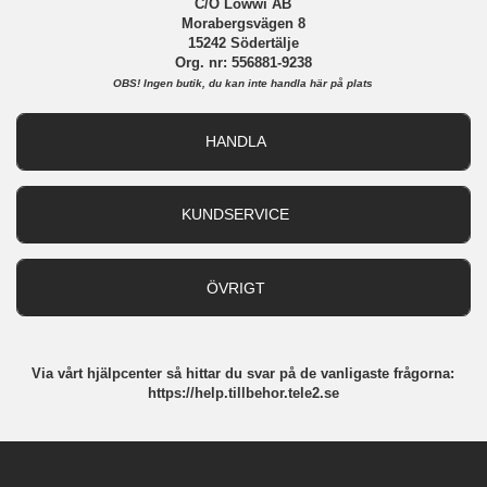
C/O Lowwi AB
Morabergsvägen 8
15242 Södertälje
Org. nr: 556881-9238
OBS!
Ingen butik, du kan inte handla här på plats
HANDLA
Outlet
Nyheter
KUNDSERVICE
Varumärken
Kundservice
Specialkategorier
90 dagars öppet köp
ÖVRIGT
Köpevillkor
Om oss
Retur
Om cookies
Via vårt hjälpcenter så hittar du svar på de vanligaste frågorna:
Integritetspolicy
https://help.tillbehor.tele2.se