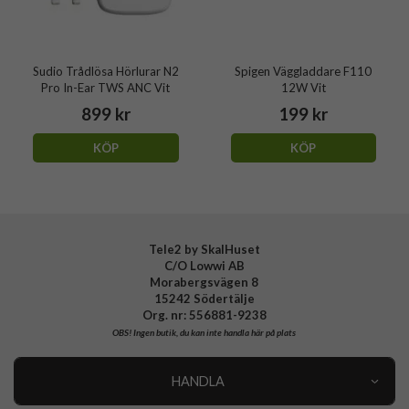
Sudio Trådlösa Hörlurar N2
Spigen Väggladdare F110
Pro In-Ear TWS ANC Vit
12W Vit
899 kr
199 kr
KÖP
KÖP
Tele2 by SkalHuset
C/O Lowwi AB
Morabergsvägen 8
15242 Södertälje
Org. nr: 556881-9238
OBS!
Ingen butik, du kan inte handla här på plats
HANDLA