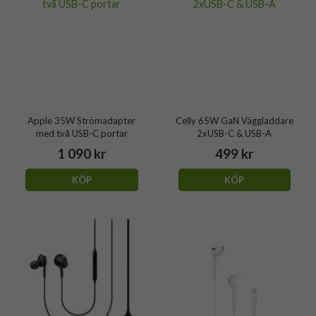
Apple 35W Strömadapter
Celly 65W GaN Väggladdare
med två USB-C portar
2xUSB-C & USB-A
1 090 kr
499 kr
KÖP
KÖP