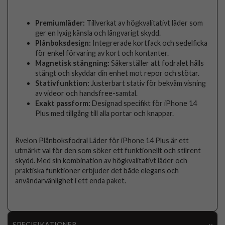
Premiumläder:
Tillverkat av högkvalitativt läder som
ger en lyxig känsla och långvarigt skydd.
Plånboksdesign:
Integrerade kortfack och sedelficka
för enkel förvaring av kort och kontanter.
Magnetisk stängning:
Säkerställer att fodralet hålls
stängt och skyddar din enhet mot repor och stötar.
Stativfunktion:
Justerbart stativ för bekväm visning
av videor och handsfree-samtal.
Exakt passform:
Designad specifikt för iPhone 14
Plus med tillgång till alla portar och knappar.
Rvelon Plånboksfodral Läder för iPhone 14 Plus är ett
utmärkt val för den som söker ett funktionellt och stilrent
skydd. Med sin kombination av högkvalitativt läder och
praktiska funktioner erbjuder det både elegans och
användarvänlighet i ett enda paket.
SPECIFIKATIONER