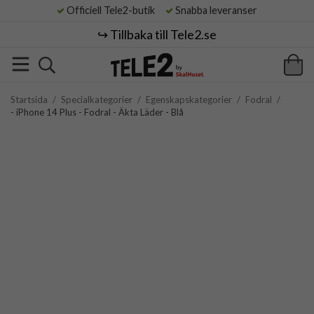
Officiell Tele2-butik
Snabba leveranser
↪️ Tillbaka till Tele2.se
Startsida
/
Specialkategorier
/
Egenskapskategorier
/
Fodral
/
- iPhone 14 Plus - Fodral - Äkta Läder - Blå