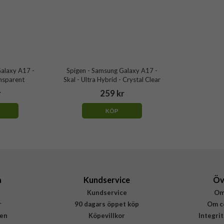
alaxy A17 -
Spigen - Samsung Galaxy A17 -
ansparent
Skal - Ultra Hybrid - Crystal Clear
r
259 kr
KÖP
a
Kundservice
Öv
Kundservice
Om
r
90 dagars öppet köp
Om c
en
Köpevillkor
Integri