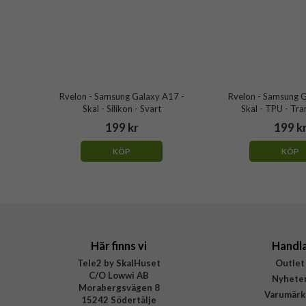
Rvelon - Samsung Galaxy A17 -
Rvelon - Samsung G
Skal - Silikon - Svart
Skal - TPU - Tr
199 kr
199 k
KÖP
KÖP
Här finns vi
Handl
Tele2 by SkalHuset
Outlet
C/O Lowwi AB
Nyhete
Morabergsvägen 8
Varumärk
15242 Södertälje