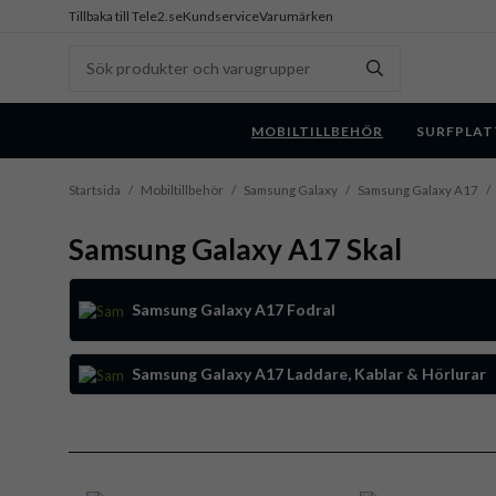
Tillbaka till Tele2.se
Kundservice
Varumärken
MOBILTILLBEHÖR
SURFPLAT
Startsida
/
Mobiltillbehör
/
Samsung Galaxy
/
Samsung Galaxy A17
/
Samsung Galaxy A17 Skal
Samsung Galaxy A17 Fodral
Samsung Galaxy A17 Laddare, Kablar & Hörlurar