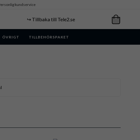
ersonlig kundservice
↪️ Tillbaka till Tele2.se
ÖVRIGT
TILLBEHÖRSPAKET
l