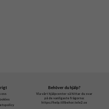
rigt
Behöver du hjälp?
 oss
Via vårt hjälpcenter så hittar du svar
på de vanligaste frågorna:
ookies
https://help.tillbehor.tele2.se
tetspolicy