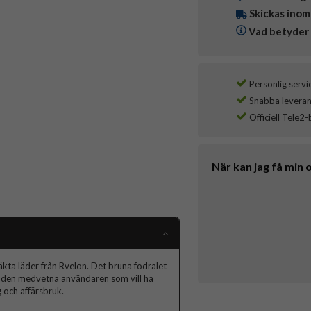
Skickas inom
Vad betyder 
Personlig servi
Snabba leverans
Officiell Tele2-
När kan jag få min 
kta läder från Rvelon. Det bruna fodralet
 för den medvetna användaren som vill ha
g och affärsbruk.