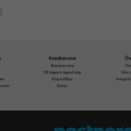
Brun
Äkta läder
Rvelon
4895225818471
a
Kundservice
Öv
Kundservice
Om
r
90 dagars öppet köp
Om c
en
Köpevillkor
Integri
gorier
Retur