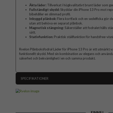
Äkta läder:
Tillverkat i högkvalitativt brunt läder som ger
Fullständigt skydd:
Skyddar din iPhone 13 Pro mot repor
bibehåller en slimmad profil.
Inbyggd plånbok:
Flera kortfack och en sedelficka gör de
utan att behöva en separat plånbok.
Magnetisk stängning:
Säkerställer att fodralet hålls stä
sätt.
Stativfunktion:
Praktisk ställfunktion för handsfree-visn
Rvelon Plånboksfodral Läder för iPhone 13 Pro är ett utmärkt val
funktionellt skydd. Med sin kombination av elegans och använda
säkerhet och bekvämlighet i en och samma produkt.
SPECIFIKATIONER
Artikelnummer
Passar till
Produkttyp
FINNS I
Egenskaper