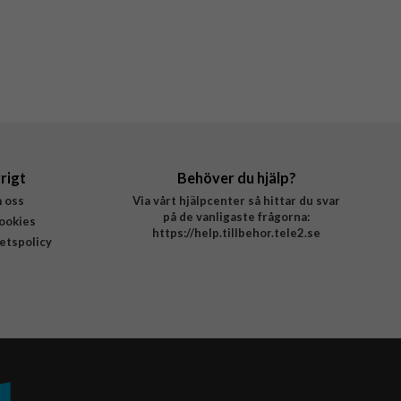
rigt
Behöver du hjälp?
 oss
Via vårt hjälpcenter så hittar du svar
på de vanligaste frågorna:
ookies
https://help.tillbehor.tele2.se
tetspolicy