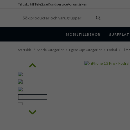
Tillbaka till Tele2.se
Kundservice
Varumärken
MOBILTILLBEHÖR
SURFPLAT
Startsida
/
Specialkategorier
/
Egenskapskategorier
/
Fodral
/
- iPh