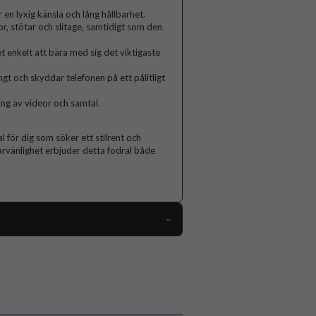
 en lyxig känsla och lång hållbarhet.
, stötar och slitage, samtidigt som den
t enkelt att bära med sig det viktigaste
ngt och skyddar telefonen på ett pålitligt
ing av videor och samtal.
 för dig som söker ett stilrent och
rvänlighet erbjuder detta fodral både
111004
iPhone 13 Pro
Fodral
Kortfack