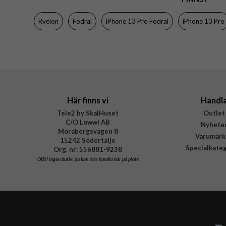
Färg
Rvelon
Fodral
iPhone 13 Pro Fodral
iPhone 13 Pro
Material
Varumärke
Tillverkarens art nr
Här finns vi
Handl
Tele2 by SkalHuset
Outlet
C/O Lowwi AB
Nyhete
Morabergsvägen 8
Varumärk
15242 Södertälje
Specialkate
Org. nr: 556881-9238
OBS!
Ingen butik, du kan inte handla här på plats