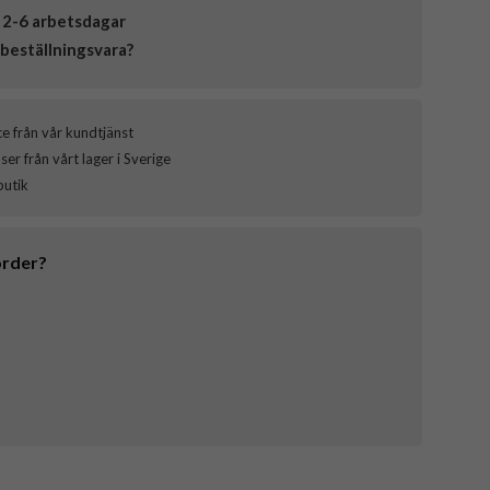
 2-6 arbetsdagar
beställningsvara?
ce från vår kundtjänst
er från vårt lager i Sverige
butik
order?