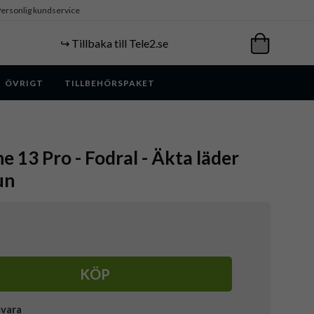
ersonlig kundservice
↪️ Tillbaka till Tele2.se
ÖVRIGT
TILLBEHÖRSPAKET
e 13 Pro - Fodral - Äkta läder
un
KÖP
svara