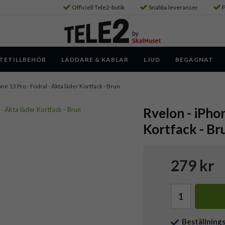
Officiell Tele2-butik
Snabba leveranser
P
TETILLBEHÖR
LADDARE & KABLAR
LJUD
BEGAGNAT
one 13 Pro - Fodral - Äkta läder Kortfack - Brun
Rvelon - iPhon
Kortfack - Br
279 kr
Beställning