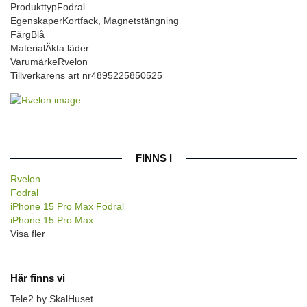
Produkttyp
Fodral
Egenskaper
Kortfack, Magnetstängning
Färg
Blå
Material
Äkta läder
Varumärke
Rvelon
Tillverkarens art nr
4895225850525
FINNS I
Rvelon
Fodral
iPhone 15 Pro Max Fodral
iPhone 15 Pro Max
Visa fler
Här finns vi
Tele2 by SkalHuset