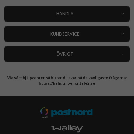
HANDLA
Outlet
Nyheter
KUNDSERVICE
Varumärken
Kundservice
Specialkategorier
90 dagars öppet köp
ÖVRIGT
Köpevillkor
Om oss
Retur
Om cookies
Via vårt hjälpcenter så hittar du svar på de vanligaste frågorna:
Integritetspolicy
https://help.tillbehor.tele2.se