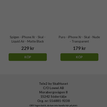
Spigen - iPhone Xr - Skal -
Puro - iPhone Xr - Skal - Nude
Liquid Air - Matte Black
- Transparent
229 kr
179 kr
KÖP
KÖP
Tele2 by SkalHuset
C/O Lowwi AB
Morabergsvägen 8
15242 Södertälje
Org. nr: 556881-9238
OBS!
Ingen butik, du kan inte handla här på plats