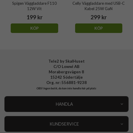
Spigen Väggladdare F110
Celly Väggladdare med USB-C
12W Vit
Kabel 25W GaN
199 kr
299 kr
KÖP
KÖP
Tele2 by SkalHuset
C/O Lowwi AB
Morabergsvägen 8
15242 Södertälje
Org. nr: 556881-9238
OBS!
Ingen butik, du kan inte handla här på plats
HANDLA
Outlet
Nyheter
KUNDSERVICE
Varumärken