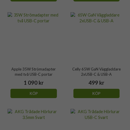
Apple 35W Strömadapter
Celly 65W GaN Väggladdare
med två USB-C portar
2xUSB-C & USB-A
1 090 kr
499 kr
KÖP
KÖP