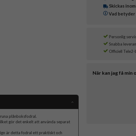
Skickas inom
Vad betyder 
Personlig servi
Snabba leverans
Officiell Tele2-
När kan jag få min 
bruna plånboksfodral.
ilket gör det enkelt att använda separat
ign är detta fodral ett praktiskt och