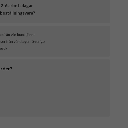
 2-6 arbetsdagar
beställningsvara?
ce från vår kundtjänst
er från vårt lager i Sverige
butik
order?