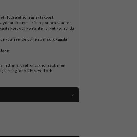
et i fodralet som är avtagbart
h skyddar skärmen från repor och skador.
gaste kort och kontanter, vilket gör att du
lusivt utseende och en behaglig känsla i
itage.
är ett smart val för dig som söker en
lig lösning för både skydd och
110209
iPhone 17 Pro
Fodral
Kortfack, Löstagbart skal