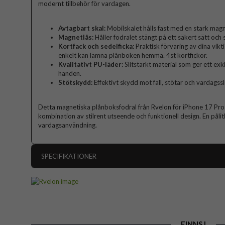
modernt tillbehör för vardagen.
Avtagbart skal:
Mobilskalet hålls fast med en stark magn
Magnetlås:
Håller fodralet stängt på ett säkert sätt oc
Kortfack och sedelficka:
Praktisk förvaring av dina vikti
enkelt kan lämna plånboken hemma. 4st kortfickor.
Kvalitativt PU-läder:
Slitstarkt material som ger ett exk
handen.
Stötskydd:
Effektivt skydd mot fall, stötar och vardagssl
Detta magnetiska plånboksfodral från Rvelon för iPhone 17 Pro 
kombination av stilrent utseende och funktionell design. En pålit
vardagsanvändning.
SPECIFIKATIONER
Artikelnummer
Passar till
Produkttyp
FINNS I
Egenskaper