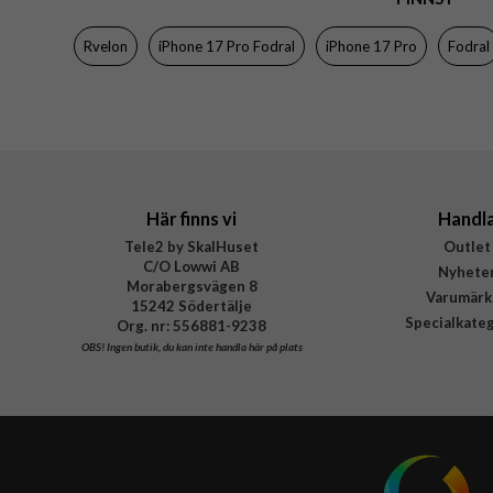
Färg
Rvelon
iPhone 17 Pro Fodral
iPhone 17 Pro
Fodral
Material
Varumärke
Tillverkarens art nr
Här finns vi
Handl
Tele2 by SkalHuset
Outlet
C/O Lowwi AB
Nyhete
Morabergsvägen 8
Varumärk
15242 Södertälje
Specialkate
Org. nr: 556881-9238
OBS!
Ingen butik, du kan inte handla här på plats