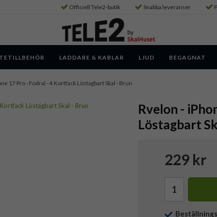
Officiell Tele2-butik
Snabba leveranser
P
TETILLBEHÖR
LADDARE & KABLAR
LJUD
BEGAGNAT
one 17 Pro - Fodral - 4 Kortfack Löstagbart Skal - Brun
Rvelon - iPhon
Löstagbart Sk
229 kr
Beställning