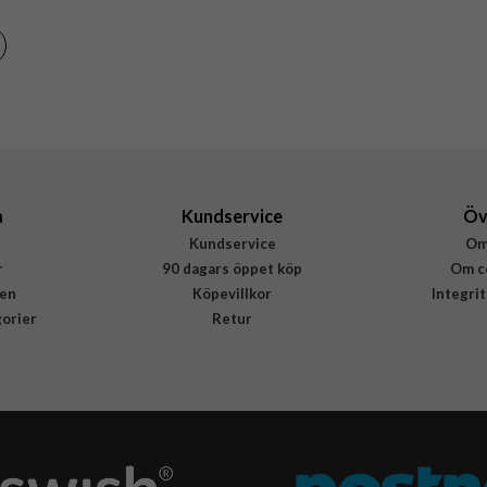
Brun
Konstläder
Rvelon
4894969103201
a
Kundservice
Öv
Kundservice
Om
r
90 dagars öppet köp
Om c
en
Köpevillkor
Integri
gorier
Retur