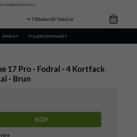
ersonlig kundservice
↪️ Tillbaka till Tele2.se
ÖVRIGT
TILLBEHÖRSPAKET
e 17 Pro - Fodral - 4 Kortfack
al - Brun
KÖP
svara