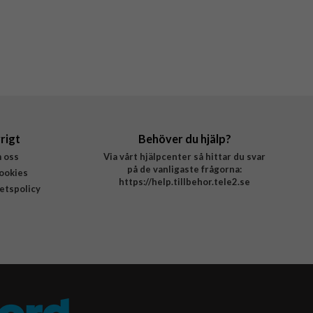
rigt
Behöver du hjälp?
 oss
Via vårt hjälpcenter så hittar du svar
på de vanligaste frågorna:
ookies
https://help.tillbehor.tele2.se
tetspolicy