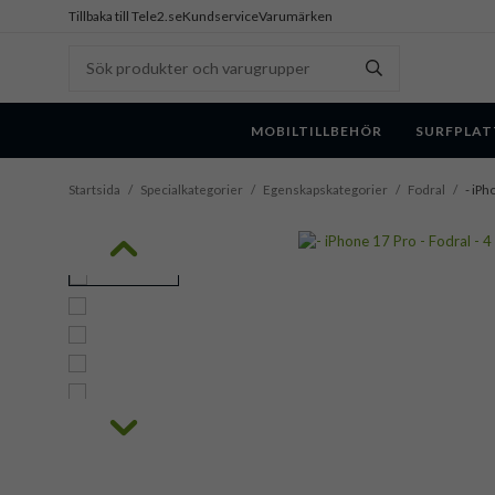
Tillbaka till Tele2.se
Kundservice
Varumärken
MOBILTILLBEHÖR
SURFPLAT
Startsida
/
Specialkategorier
/
Egenskapskategorier
/
Fodral
/
- iPh