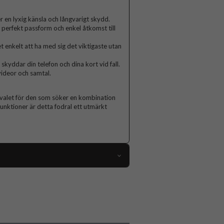
r en lyxig känsla och långvarigt skydd.
r perfekt passform och enkel åtkomst till
t enkelt att ha med sig det viktigaste utan
 skyddar din telefon och dina kort vid fall.
videor och samtal.
 valet för den som söker en kombination
funktioner är detta fodral ett utmärkt
112505
iPhone 14 Plus
Fodral
Kortfack, Magnetstängning