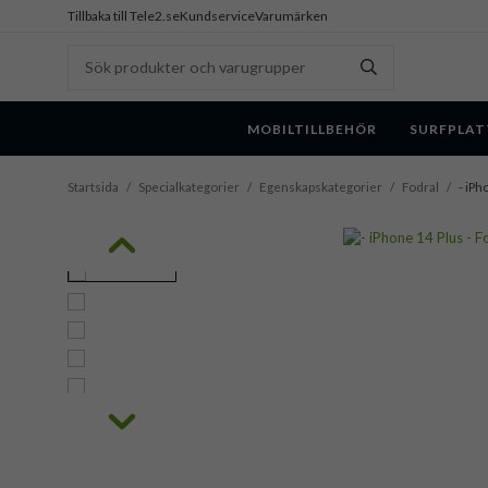
Tillbaka till Tele2.se
Kundservice
Varumärken
MOBILTILLBEHÖR
SURFPLAT
Startsida
/
Specialkategorier
/
Egenskapskategorier
/
Fodral
/
- iPh