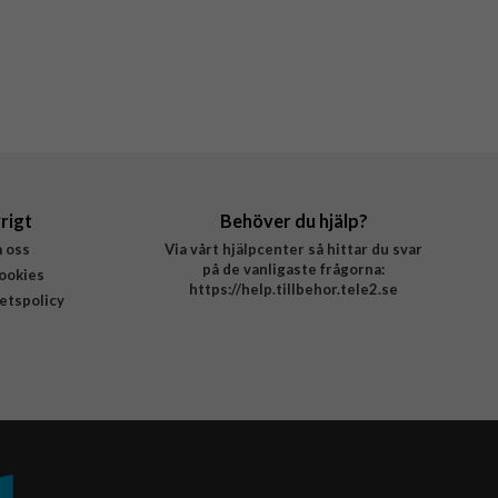
rigt
Behöver du hjälp?
 oss
Via vårt hjälpcenter så hittar du svar
på de vanligaste frågorna:
ookies
https://help.tillbehor.tele2.se
tetspolicy