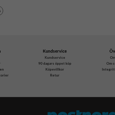
Röd
s
Äkta läder
Rvelon
4895225830824
a
Kundservice
Öv
Kundservice
Om
r
90 dagars öppet köp
Om c
en
Köpevillkor
Integri
gorier
Retur