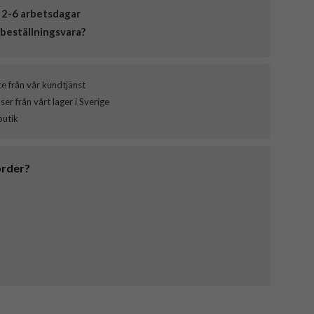
 2-6 arbetsdagar
beställningsvara?
ce från vår kundtjänst
er från vårt lager i Sverige
butik
order?