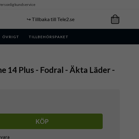
ersonlig kundservice
↪️ Tillbaka till Tele2.se
ÖVRIGT
TILLBEHÖRSPAKET
e 14 Plus - Fodral - Äkta Läder -
KÖP
svara