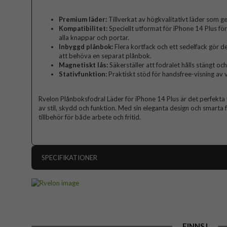
Premium läder:
Tillverkat av högkvalitativt läder som ge
Kompatibilitet:
Speciellt utformat för iPhone 14 Plus fö
alla knappar och portar.
Inbyggd plånbok:
Flera kortfack och ett sedelfack gör de
att behöva en separat plånbok.
Magnetiskt lås:
Säkerställer att fodralet hålls stängt och
Stativfunktion:
Praktiskt stöd för handsfree-visning av 
Rvelon Plånboksfodral Läder för iPhone 14 Plus är det perfekta
av stil, skydd och funktion. Med sin eleganta design och smarta 
tillbehör för både arbete och fritid.
SPECIFIKATIONER
Artikelnummer
Passar till
Produkttyp
FINNS I
Egenskaper