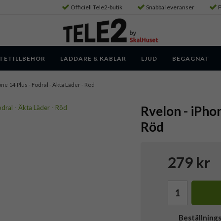
Officiell Tele2-butik
Snabba leveranser
P
TETILLBEHÖR
LADDARE & KABLAR
LJUD
BEGAGNAT
one 14 Plus - Fodral - Äkta Läder - Röd
Rvelon - iPhon
Röd
279 kr
Beställning