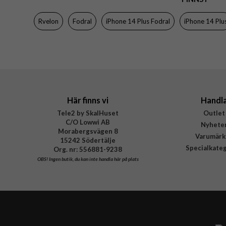
Färg
Rvelon
Fodral
iPhone 14 Plus Fodral
iPhone 14 Plu
Material
Varumärke
Tillverkarens art nr
Här finns vi
Handl
Tele2 by SkalHuset
Outlet
C/O Lowwi AB
Nyhete
Morabergsvägen 8
Varumärk
15242 Södertälje
Specialkate
Org. nr: 556881-9238
OBS!
Ingen butik, du kan inte handla här på plats