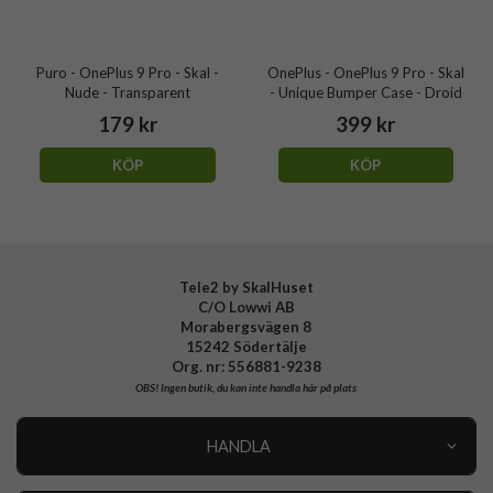
Puro - OnePlus 9 Pro - Skal -
OnePlus - OnePlus 9 Pro - Skal
Nude - Transparent
- Unique Bumper Case - Droid
179 kr
399 kr
KÖP
KÖP
Tele2 by SkalHuset
C/O Lowwi AB
Morabergsvägen 8
15242 Södertälje
Org. nr: 556881-9238
OBS!
Ingen butik, du kan inte handla här på plats
HANDLA
Outlet