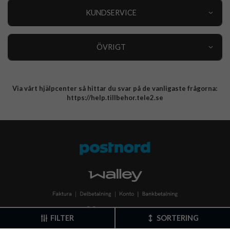
Nyheter
KUNDSERVICE
Varumärken
Kundservice
Specialkategorier
90 dagars öppet köp
ÖVRIGT
Köpevillkor
Om oss
Retur
Om cookies
Via vårt hjälpcenter så hittar du svar på de vanligaste frågorna:
Integritetspolicy
https://help.tillbehor.tele2.se
FILTER
SORTERING