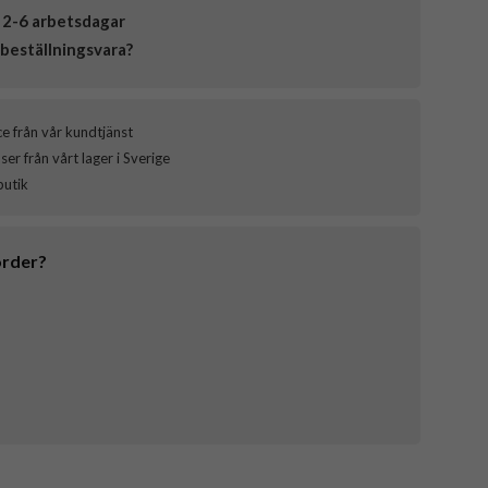
 2-6 arbetsdagar
beställningsvara?
ce från vår kundtjänst
er från vårt lager i Sverige
butik
order?