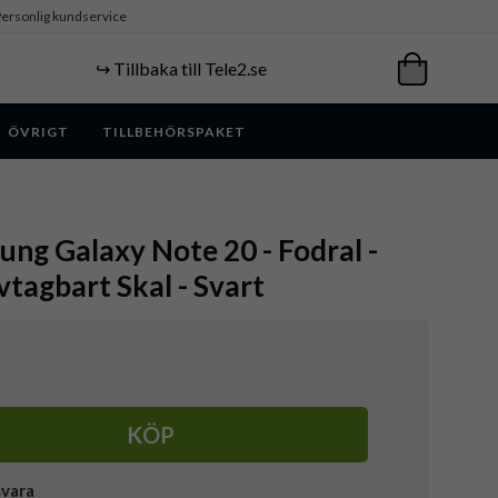
ersonlig kundservice
↪️ Tillbaka till Tele2.se
ÖVRIGT
TILLBEHÖRSPAKET
ung Galaxy Note 20 - Fodral -
tagbart Skal - Svart
KÖP
svara