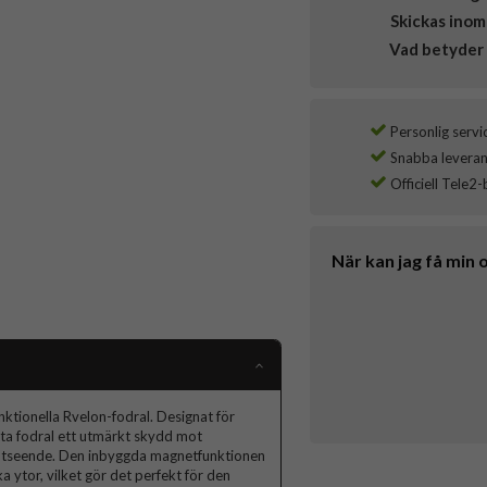
Skickas inom
Vad betyder 
Personlig servi
Snabba leverans
Officiell Tele2-
När kan jag få min 
tionella Rvelon-fodral. Designat för
ta fodral ett utmärkt skydd mot
t utseende. Den inbyggda magnetfunktionen
ka ytor, vilket gör det perfekt för den