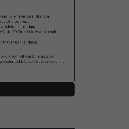
ng i bilen eller på andra ytor.
 stötar och repor.
ar telefonens design.
 Note 20 för att säkerställa exakt
r långvarig användning.
ör dig som vill kombinera stil och
 erbjuder det både praktisk användning
112359
Samsung Galaxy Note 20
Fodral
Kortfack, Löstagbart skal