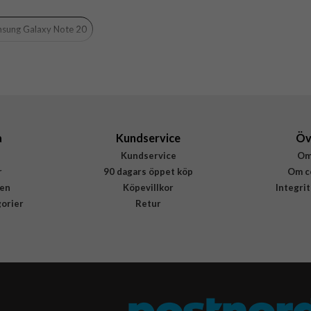
Svart
sung Galaxy Note 20
Konstläder
Rvelon
4895225814039
a
Kundservice
Öv
Kundservice
Om
r
90 dagars öppet köp
Om c
en
Köpevillkor
Integri
gorier
Retur