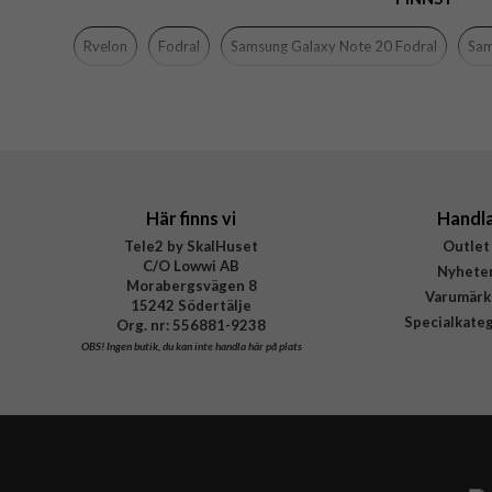
Färg
Rvelon
Fodral
Samsung Galaxy Note 20 Fodral
Sam
Material
Varumärke
Tillverkarens art nr
Här finns vi
Handl
Tele2 by SkalHuset
Outlet
C/O Lowwi AB
Nyhete
Morabergsvägen 8
Varumärk
15242 Södertälje
Specialkate
Org. nr: 556881-9238
OBS!
Ingen butik, du kan inte handla här på plats