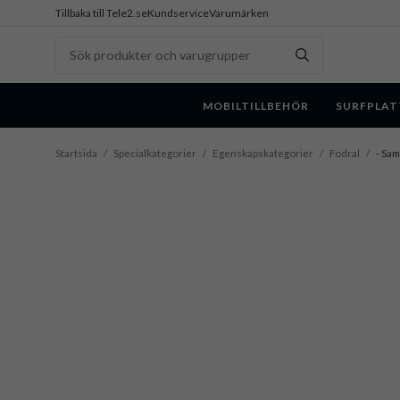
Tillbaka till Tele2.se
Kundservice
Varumärken
MOBILTILLBEHÖR
SURFPLAT
Startsida
/
Specialkategorier
/
Egenskapskategorier
/
Fodral
/
- Sam