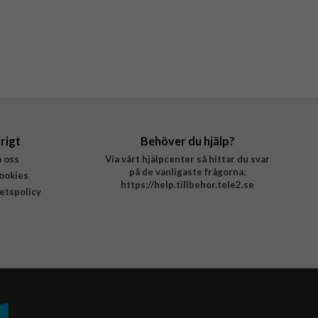
rigt
Behöver du hjälp?
 oss
Via vårt hjälpcenter så hittar du svar
på de vanligaste frågorna:
ookies
https://help.tillbehor.tele2.se
tetspolicy