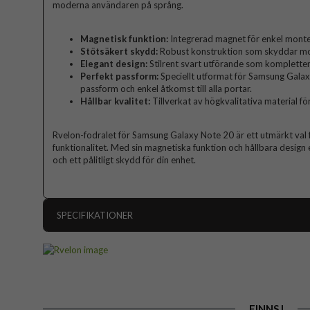
moderna användaren på språng.
Magnetisk funktion:
Integrerad magnet för enkel monteri
Stötsäkert skydd:
Robust konstruktion som skyddar mot
Elegant design:
Stilrent svart utförande som kompletter
Perfekt passform:
Speciellt utformat för Samsung Galaxy
passform och enkel åtkomst till alla portar.
Hållbar kvalitet:
Tillverkat av högkvalitativa material fö
Rvelon-fodralet för Samsung Galaxy Note 20 är ett utmärkt val f
funktionalitet. Med sin magnetiska funktion och hållbara design
och ett pålitligt skydd för din enhet.
SPECIFIKATIONER
Artikelnummer
Passar till
Produkttyp
FINNS I
Egenskaper