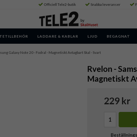
Officiell Tele2-butik
Snabba leveranser
P
TETILLBEHÖR
LADDARE & KABLAR
LJUD
BEGAGNAT
sung Galaxy Note 20 - Fodral - Magnetiskt Avtagbart Skal - Svart
Rvelon - Sams
Magnetiskt Av
229 kr
Beställning