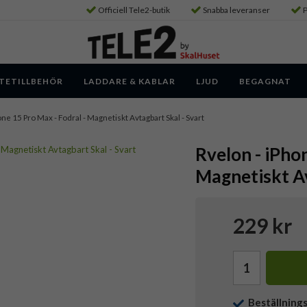
Officiell Tele2-butik
Snabba leveranser
P
TETILLBEHÖR
LADDARE & KABLAR
LJUD
BEGAGNAT
one 15 Pro Max - Fodral - Magnetiskt Avtagbart Skal - Svart
Rvelon - iPho
Magnetiskt Av
229 kr
Beställning