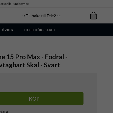
ersonlig kundservice
↪️ Tillbaka till Tele2.se
ÖVRIGT
TILLBEHÖRSPAKET
ne 15 Pro Max - Fodral -
tagbart Skal - Svart
KÖP
svara