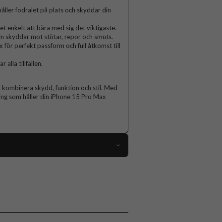
ller fodralet på plats och skyddar din
t enkelt att bära med sig det viktigaste.
som skyddar mot stötar, repor och smuts.
 för perfekt passform och full åtkomst till
alla tillfällen.
l kombinera skydd, funktion och stil. Med
ering som håller din iPhone 15 Pro Max
112640
iPhone 15 Pro Max
Fodral
rtfack, Löstagbart skal, Magnetstängning