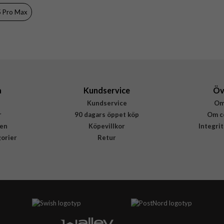
Svart
5 Pro Max
Konstläder
Rvelon
4895225850167
a
Kundservice
Öv
Kundservice
Om
r
90 dagars öppet köp
Om c
en
Köpevillkor
Integri
gorier
Retur