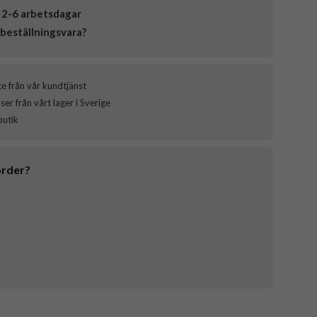
 2-6 arbetsdagar
beställningsvara?
ce från vår kundtjänst
er från vårt lager i Sverige
butik
order?