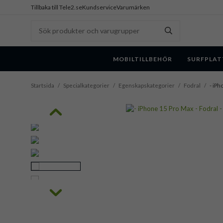
Tillbaka till Tele2.se
Kundservice
Varumärken
MOBILTILLBEHÖR
SURFPLAT
Startsida
/
Specialkategorier
/
Egenskapskategorier
/
Fodral
/
- iPh