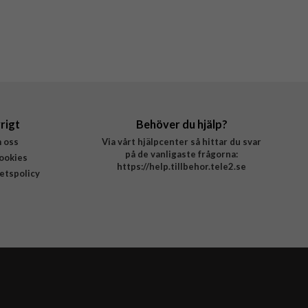
rigt
Behöver du hjälp?
 oss
Via vårt hjälpcenter så hittar du svar
på de vanligaste frågorna:
ookies
https://help.tillbehor.tele2.se
tetspolicy