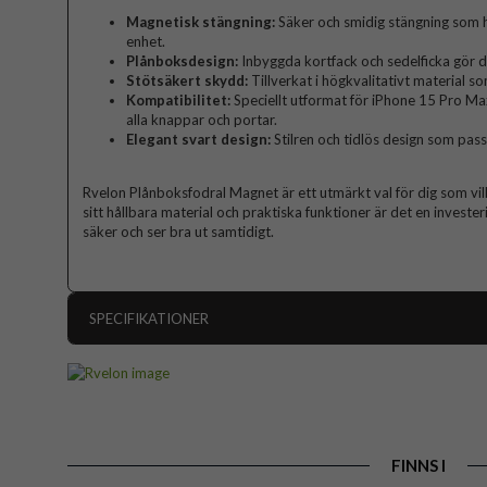
Magnetisk stängning:
Säker och smidig stängning som hå
enhet.
Plånboksdesign:
Inbyggda kortfack och sedelficka gör de
Stötsäkert skydd:
Tillverkat i högkvalitativt material 
Kompatibilitet:
Speciellt utformat för iPhone 15 Pro Max
alla knappar och portar.
Elegant svart design:
Stilren och tidlös design som passar 
Rvelon Plånboksfodral Magnet är ett utmärkt val för dig som vil
sitt hållbara material och praktiska funktioner är det en invest
säker och ser bra ut samtidigt.
SPECIFIKATIONER
Artikelnummer
Passar till
Produkttyp
FINNS I
Egenskaper
Ko