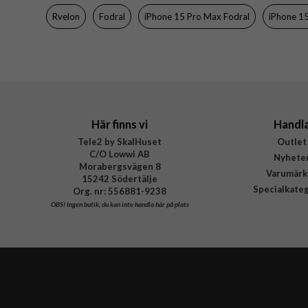
Färg
Rvelon
Fodral
iPhone 15 Pro Max Fodral
iPhone 1
Material
Varumärke
Tillverkarens art nr
Här finns vi
Handl
Tele2 by SkalHuset
Outlet
C/O Lowwi AB
Nyhete
Morabergsvägen 8
Varumärk
15242 Södertälje
Specialkate
Org. nr: 556881-9238
OBS!
Ingen butik, du kan inte handla här på plats