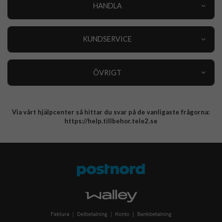
HANDLA
Outlet
Nyheter
KUNDSERVICE
Varumärken
Kundservice
Specialkategorier
90 dagars öppet köp
ÖVRIGT
Köpevillkor
Om oss
Retur
Om cookies
Via vårt hjälpcenter så hittar du svar på de vanligaste frågorna:
Integritetspolicy
https://help.tillbehor.tele2.se