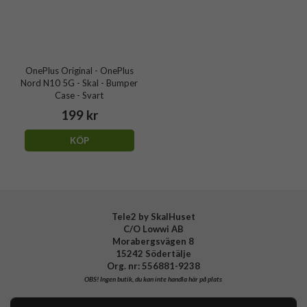
OnePlus Original - OnePlus
Nord N10 5G - Skal - Bumper
Case - Svart
199 kr
KÖP
Tele2 by SkalHuset
C/O Lowwi AB
Morabergsvägen 8
15242 Södertälje
Org. nr: 556881-9238
OBS!
Ingen butik, du kan inte handla här på plats