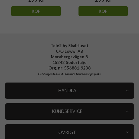
KÖP
KÖP
Tele2 by SkalHuset
C/O Lowwi AB
Morabergsvägen 8
15242 Södertälje
Org. nr: 556881-9238
OBS!
Ingen butik, du kan inte handla här på plats
HANDLA
Outlet
Nyheter
KUNDSERVICE
Varumärken
Kundservice
Specialkategorier
90 dagars öppet köp
ÖVRIGT
Köpevillkor