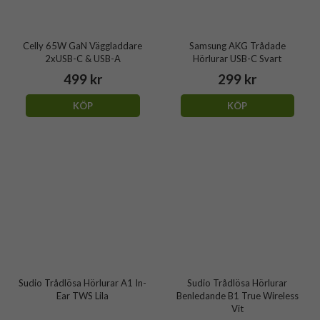
Celly 65W GaN Väggladdare
Samsung AKG Trådade
2xUSB-C & USB-A
Hörlurar USB-C Svart
499 kr
299 kr
KÖP
KÖP
Sudio Trådlösa Hörlurar A1 In-
Sudio Trådlösa Hörlurar
Ear TWS Lila
Benledande B1 True Wireless
Vit