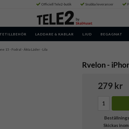
Officiell Tele2-butik
Snabba leveranser
P
TETILLBEHÖR
LADDARE & KABLAR
LJUD
BEGAGNAT
one 15 - Fodral - Äkta Läder - Lila
Rvelon - iPhon
279 kr
Beställning
Skickas inom