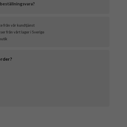
beställningsvara?
ce från vår kundtjänst
er från vårt lager i Sverige
butik
order?