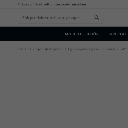
Tillbaka till Tele2.se
Kundservice
Varumärken
MOBILTILLBEHÖR
SURFPLAT
Startsida
/
Specialkategorier
/
Egenskapskategorier
/
Fodral
/
- iPh