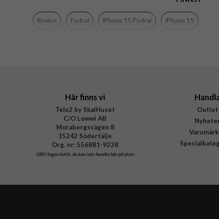
Färg
Rvelon
Fodral
iPhone 15 Fodral
iPhone 15
Material
Varumärke
Tillverkarens art nr
Här finns vi
Handl
Tele2 by SkalHuset
Outlet
C/O Lowwi AB
Nyhete
Morabergsvägen 8
Varumärk
15242 Södertälje
Specialkate
Org. nr: 556881-9238
OBS!
Ingen butik, du kan inte handla här på plats