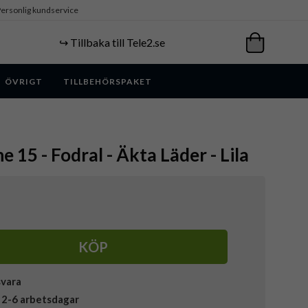
ersonlig kundservice
↪️ Tillbaka till Tele2.se
ÖVRIGT
TILLBEHÖRSPAKET
e 15 - Fodral - Äkta Läder - Lila
KÖP
svara
 2-6 arbetsdagar