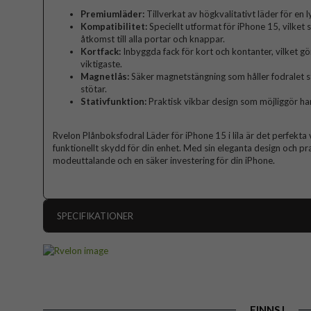
Premiumläder:
Tillverkat av högkvalitativt läder för en l
Kompatibilitet:
Speciellt utformat för iPhone 15, vilket 
åtkomst till alla portar och knappar.
Kortfack:
Inbyggda fack för kort och kontanter, vilket gö
viktigaste.
Magnetlås:
Säker magnetstängning som håller fodralet 
stötar.
Stativfunktion:
Praktisk vikbar design som möjliggör ha
Rvelon Plånboksfodral Läder för iPhone 15 i lila är det perfekta va
funktionellt skydd för din enhet. Med sin eleganta design och pr
modeuttalande och en säker investering för din iPhone.
SPECIFIKATIONER
Artikelnummer
Passar till
Produkttyp
FINNS I
Egenskaper