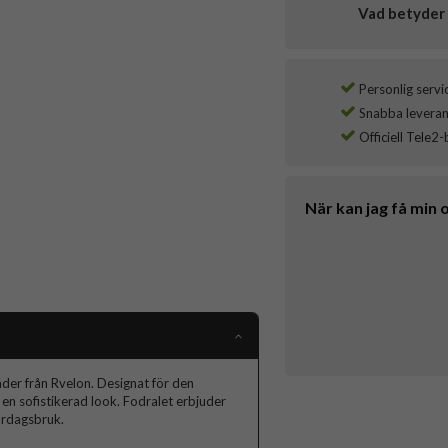
Vad betyder 
Personlig servi
Snabba leverans
Officiell Tele2-
När kan jag få min 
äder från Rvelon. Designat för den
en sofistikerad look. Fodralet erbjuder
vardagsbruk.