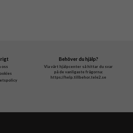
rigt
Behöver du hjälp?
 oss
Via vårt hjälpcenter så hittar du svar
på de vanligaste frågorna:
ookies
https://help.tillbehor.tele2.se
tetspolicy