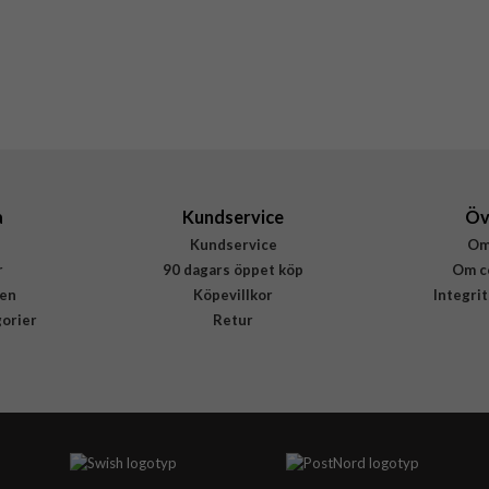
Lila
Äkta läder
Rvelon
4895225850419
a
Kundservice
Öv
Kundservice
Om
r
90 dagars öppet köp
Om c
en
Köpevillkor
Integri
gorier
Retur