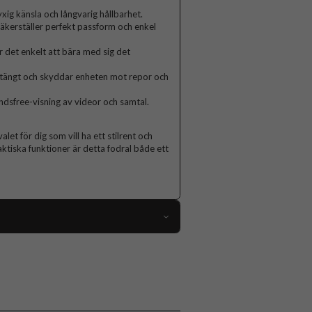
yxig känsla och långvarig hållbarhet.
säkerställer perfekt passform och enkel
r det enkelt att bära med sig det
stängt och skyddar enheten mot repor och
ndsfree-visning av videor och samtal.
let för dig som vill ha ett stilrent och
aktiska funktioner är detta fodral både ett
113070
iPhone 15
Fodral
Kortfack, Magnetstängning