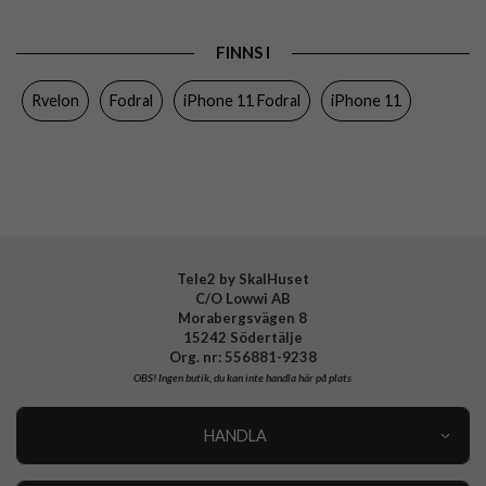
Produkttyp
Fodral
FINNS I
Egenskaper
Kortfack, Magnetstängning
Rvelon
Fodral
iPhone 11 Fodral
iPhone 11
Färg
Röd
Material
Äkta läder
Varumärke
Rvelon
Tillverkarens art nr
4895225818631
Tele2 by SkalHuset
C/O Lowwi AB
Morabergsvägen 8
15242 Södertälje
Org. nr: 556881-9238
OBS!
Ingen butik, du kan inte handla här på plats
HANDLA
Outlet