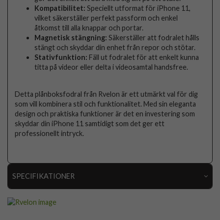
Kompatibilitet:
Speciellt utformat för iPhone 11,
vilket säkerställer perfekt passform och enkel
åtkomst till alla knappar och portar.
Magnetisk stängning:
Säkerställer att fodralet hålls
stängt och skyddar din enhet från repor och stötar.
Stativfunktion:
Fäll ut fodralet för att enkelt kunna
titta på videor eller delta i videosamtal handsfree.
Detta plånboksfodral från Rvelon är ett utmärkt val för dig
som vill kombinera stil och funktionalitet. Med sin eleganta
design och praktiska funktioner är det en investering som
skyddar din iPhone 11 samtidigt som det ger ett
professionellt intryck.
SPECIFIKATIONER
Artikelnummer
113027
Passar till
iPhone 11