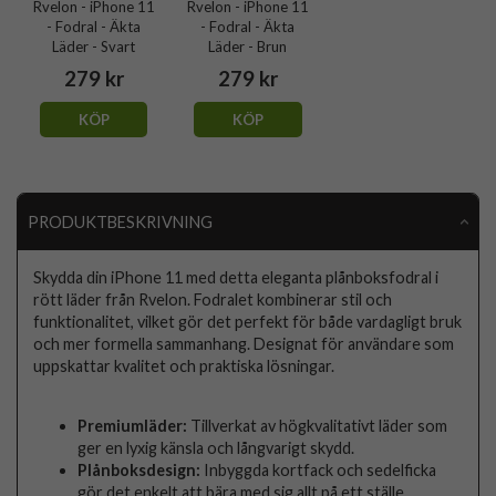
Rvelon - iPhone 11
Rvelon - iPhone 11
- Fodral - Äkta
- Fodral - Äkta
Läder - Svart
Läder - Brun
279 kr
279 kr
KÖP
KÖP
PRODUKTBESKRIVNING
Skydda din iPhone 11 med detta eleganta plånboksfodral i
rött läder från Rvelon. Fodralet kombinerar stil och
funktionalitet, vilket gör det perfekt för både vardagligt bruk
och mer formella sammanhang. Designat för användare som
uppskattar kvalitet och praktiska lösningar.
Premiumläder:
Tillverkat av högkvalitativt läder som
ger en lyxig känsla och långvarigt skydd.
Plånboksdesign:
Inbyggda kortfack och sedelficka
gör det enkelt att bära med sig allt på ett ställe.