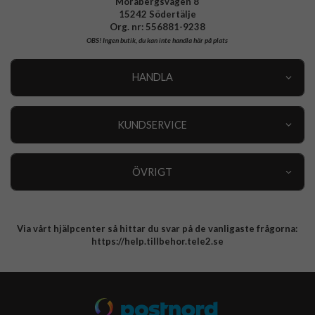
Morabergsvägen 8
15242 Södertälje
Org. nr: 556881-9238
OBS!
Ingen butik, du kan inte handla här på plats
HANDLA
Outlet
Nyheter
KUNDSERVICE
Varumärken
Kundservice
Specialkategorier
90 dagars öppet köp
ÖVRIGT
Köpevillkor
Om oss
Retur
Om cookies
Via vårt hjälpcenter så hittar du svar på de vanligaste frågorna:
Integritetspolicy
https://help.tillbehor.tele2.se