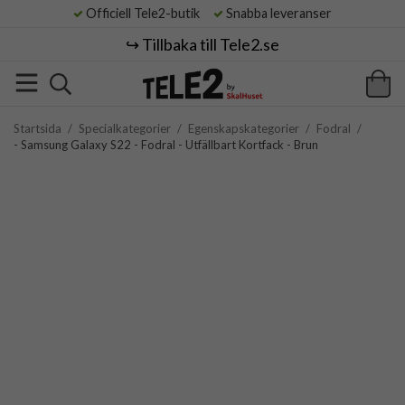
Officiell Tele2-butik
Snabba leveranser
↪️ Tillbaka till Tele2.se
Startsida
/
Specialkategorier
/
Egenskapskategorier
/
Fodral
/
- Samsung Galaxy S22 - Fodral - Utfällbart Kortfack - Brun