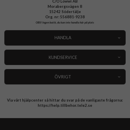
C/O Lowwi AB
Morabergsvägen 8
15242 Södertälje
Org. nr: 556881-9238
OBS!
Ingen butik, du kan inte handla här på plats
HANDLA
Outlet
Nyheter
KUNDSERVICE
Varumärken
Kundservice
Specialkategorier
90 dagars öppet köp
ÖVRIGT
Köpevillkor
Om oss
Retur
Om cookies
Via vårt hjälpcenter så hittar du svar på de vanligaste frågorna:
Integritetspolicy
https://help.tillbehor.tele2.se