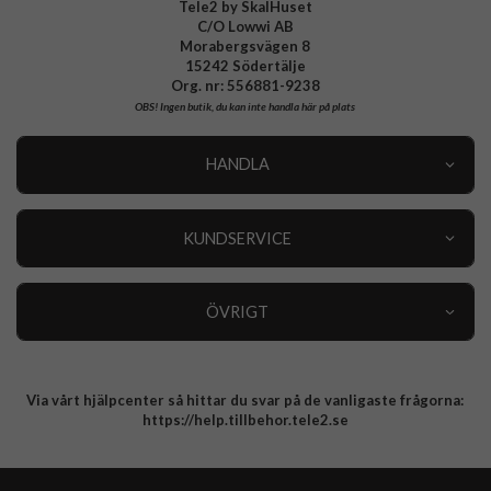
Tele2 by SkalHuset
C/O Lowwi AB
Morabergsvägen 8
15242 Södertälje
Org. nr: 556881-9238
OBS!
Ingen butik, du kan inte handla här på plats
HANDLA
Outlet
Nyheter
KUNDSERVICE
Varumärken
Kundservice
Specialkategorier
90 dagars öppet köp
ÖVRIGT
Köpevillkor
Om oss
Retur
Om cookies
Via vårt hjälpcenter så hittar du svar på de vanligaste frågorna:
Integritetspolicy
https://help.tillbehor.tele2.se