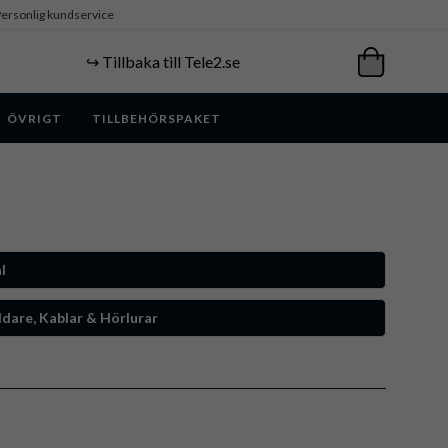
ersonlig kundservice
↪️ Tillbaka till Tele2.se
ÖVRIGT
TILLBEHÖRSPAKET
l
dare, Kablar & Hörlurar