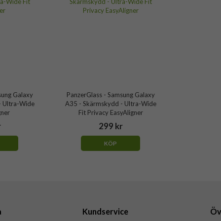
sung Galaxy
PanzerGlass - Samsung Galaxy
 Ultra-Wide
A35 - Skärmskydd - Ultra-Wide
gner
Fit Privacy EasyAligner
r
299 kr
KÖP
a
Kundservice
Öv