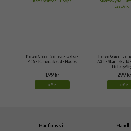
PanzerGlass - Samsung Galaxy
PanzerGlass - Sam
A35 - Kameraskydd - Hoops
A35 - Skärmskydd -
Fit EasyAli
199 kr
299 k
KÖP
KÖP
Här finns vi
Handl