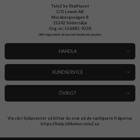
Tele2 by SkalHuset
C/O Lowwi AB
Morabergsvägen 8
15242 Södertälje
Org. nr: 556881-9238
OBS!
Ingen butik, du kan inte handla här på plats
HANDLA
Outlet
Nyheter
KUNDSERVICE
Varumärken
Kundservice
Specialkategorier
90 dagars öppet köp
ÖVRIGT
Köpevillkor
Om oss
Retur
Om cookies
Via vårt hjälpcenter så hittar du svar på de vanligaste frågorna:
Integritetspolicy
https://help.tillbehor.tele2.se