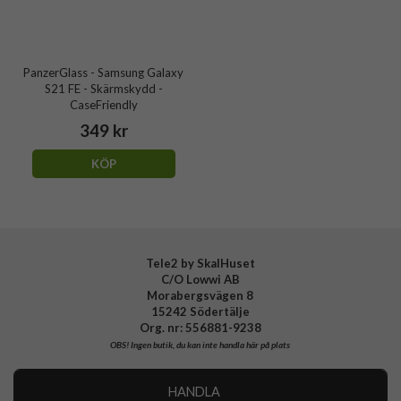
PanzerGlass - Samsung Galaxy
S21 FE - Skärmskydd -
CaseFriendly
349 kr
KÖP
Tele2 by SkalHuset
C/O Lowwi AB
Morabergsvägen 8
15242 Södertälje
Org. nr: 556881-9238
OBS!
Ingen butik, du kan inte handla här på plats
HANDLA