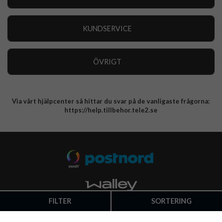
Outlet
Nyheter
KUNDSERVICE
Varumärken
Kundservice
Specialkategorier
90 dagars öppet köp
ÖVRIGT
Köpevillkor
Om oss
Retur
Om cookies
Via vårt hjälpcenter så hittar du svar på de vanligaste frågorna:
Integritetspolicy
https://help.tillbehor.tele2.se
FILTER
SORTERING