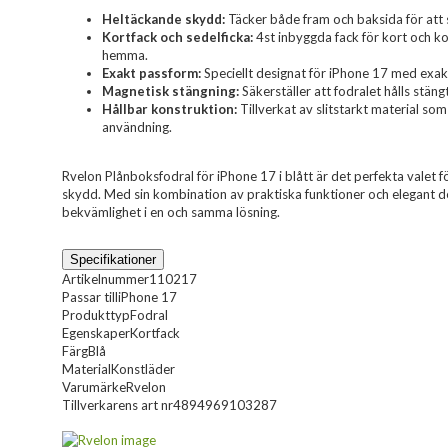
Heltäckande skydd:
Täcker både fram och baksida för att 
Kortfack och sedelficka:
4st inbyggda fack för kort och k
hemma.
Exakt passform:
Speciellt designat för iPhone 17 med exak
Magnetisk stängning:
Säkerställer att fodralet hålls stän
Hållbar konstruktion:
Tillverkat av slitstarkt material som
användning.
Rvelon Plånboksfodral för iPhone 17 i blått är det perfekta valet för
skydd. Med sin kombination av praktiska funktioner och elegant d
bekvämlighet i en och samma lösning.
Specifikationer
Artikelnummer
110217
Passar till
iPhone 17
Produkttyp
Fodral
Egenskaper
Kortfack
Färg
Blå
Material
Konstläder
Varumärke
Rvelon
Tillverkarens art nr
4894969103287