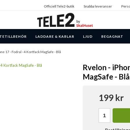
Officiell Tele2-butik
Snabba leveranser
Perso
TETILLBEHÖR
LADDARE & KABLAR
LJUD
BEGAGNAT
one 17 - Fodral - 4 Kortfack MagSafe - Blå
Rvelon - iPhon
MagSafe - Blå
199 kr