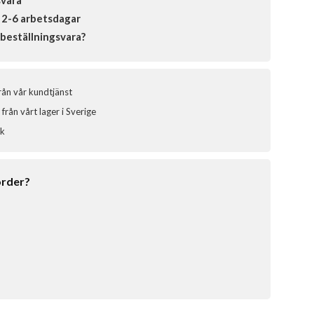
svara
 2-6 arbetsdagar
beställningsvara?
från vår kundtjänst
från vårt lager i Sverige
ik
order?