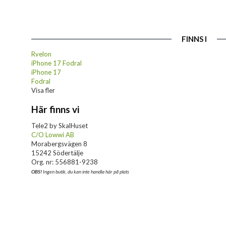
FINNS I
Rvelon
iPhone 17 Fodral
iPhone 17
Fodral
Visa fler
Här finns vi
Tele2 by SkalHuset
C/O Lowwi AB
Morabergsvägen 8
15242 Södertälje
Org. nr: 556881-9238
OBS!
Ingen butik, du kan inte handla här på plats