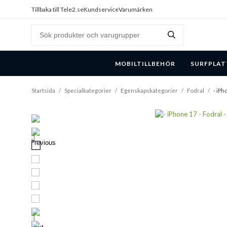
Tillbaka till Tele2.se
Kundservice
Varumärken
MOBILTILLBEHÖR
SURFPLAT
Startsida
/
Specialkategorier
/
Egenskapskategorier
/
Fodral
/
- iPh
Previous