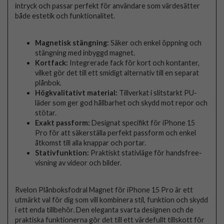
intryck och passar perfekt för användare som värdesätter
både estetik och funktionalitet.
Magnetisk stängning:
Säker och enkel öppning och
stängning med inbyggd magnet.
Kortfack:
Integrerade fack för kort och kontanter,
vilket gör det till ett smidigt alternativ till en separat
plånbok.
Högkvalitativt material:
Tillverkat i slitstarkt PU-
läder som ger god hållbarhet och skydd mot repor och
stötar.
Exakt passform:
Designat specifikt för iPhone 15
Pro för att säkerställa perfekt passform och enkel
åtkomst till alla knappar och portar.
Stativfunktion:
Praktiskt stativläge för handsfree-
visning av videor och bilder.
Rvelon Plånboksfodral Magnet för iPhone 15 Pro är ett
utmärkt val för dig som vill kombinera stil, funktion och skydd
i ett enda tillbehör. Den eleganta svarta designen och de
praktiska funktionerna gör det till ett värdefullt tillskott för