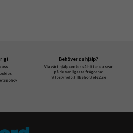
rigt
Behöver du hjälp?
 oss
Via vårt hjälpcenter så hittar du svar
på de vanligaste frågorna:
ookies
https://help.tillbehor.tele2.se
tetspolicy