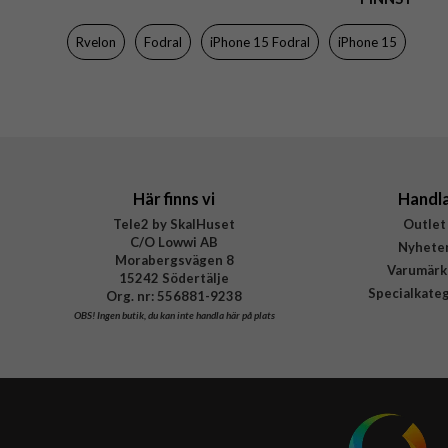
Färg
Rvelon
Fodral
iPhone 15 Fodral
iPhone 15
Material
Varumärke
Tillverkarens art nr
Här finns vi
Handl
Tele2 by SkalHuset
Outlet
C/O Lowwi AB
Nyhete
Morabergsvägen 8
Varumärk
15242 Södertälje
Specialkate
Org. nr: 556881-9238
OBS!
Ingen butik, du kan inte handla här på plats