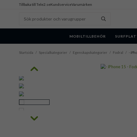
Tillbaka till Tele2.se
Kundservice
Varumärken
MOBILTILLBEHÖR
SURFPLAT
Startsida
/
Specialkategorier
/
Egenskapskategorier
/
Fodral
/
- iPh