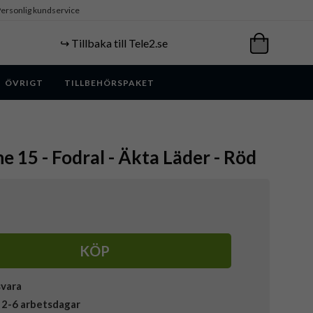
ersonlig kundservice
↪️ Tillbaka till Tele2.se
ÖVRIGT
TILLBEHÖRSPAKET
e 15 - Fodral - Äkta Läder - Röd
KÖP
svara
 2-6 arbetsdagar