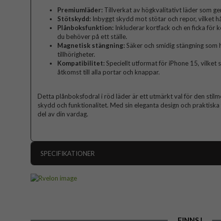
Premiumläder:
Tillverkat av högkvalitativt läder som ger
Stötskydd:
Inbyggt skydd mot stötar och repor, vilket hål
Plånboksfunktion:
Inkluderar kortfack och en ficka för ko
du behöver på ett ställe.
Magnetisk stängning:
Säker och smidig stängning som h
tillhörigheter.
Kompatibilitet:
Speciellt utformat för iPhone 15, vilket 
åtkomst till alla portar och knappar.
Detta plånboksfodral i röd läder är ett utmärkt val för den sti
skydd och funktionalitet. Med sin eleganta design och praktiska
del av din vardag.
SPECIFIKATIONER
Artikelnummer
Passar till
Produkttyp
FINNS I
Egenskaper