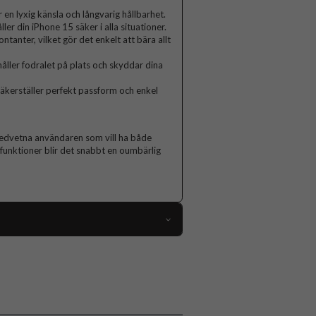
 en lyxig känsla och långvarig hållbarhet.
ler din iPhone 15 säker i alla situationer.
ntanter, vilket gör det enkelt att bära allt
åller fodralet på plats och skyddar dina
säkerställer perfekt passform och enkel
lmedvetna användaren som vill ha både
 funktioner blir det snabbt en oumbärlig
113071
iPhone 15
Fodral
Kortfack, Magnetstängning