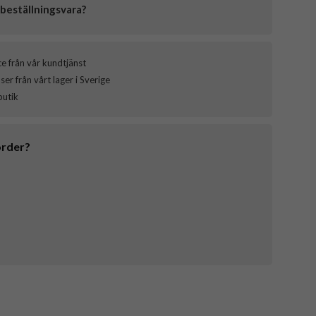
beställningsvara?
ce från vår kundtjänst
er från vårt lager i Sverige
butik
order?