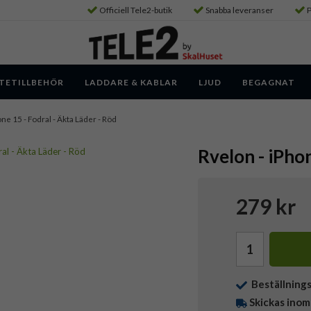
Officiell Tele2-butik
Snabba leveranser
P
TETILLBEHÖR
LADDARE & KABLAR
LJUD
BEGAGNAT
one 15 - Fodral - Äkta Läder - Röd
Rvelon - iPhon
279 kr
Beställning
Skickas inom