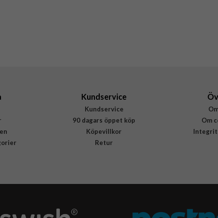
Röd
Äkta läder
Rvelon
4895225850457
a
Kundservice
Öv
Kundservice
Om
r
90 dagars öppet köp
Om c
en
Köpevillkor
Integri
gorier
Retur