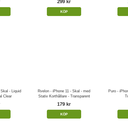
r
299 kr
KÖP
Skal - Liquid
Rvelon - iPhone 11 - Skal - med
Puro - iPhon
al Clear
Stativ Korthållare - Transparent
T
r
179 kr
KÖP