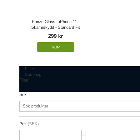
PanzerGlass - iPhone 11 -
Skärmskydd - Standard Fit
299 kr
KÖP
Filter
Sortering
Filter
Sök
Pris
(SEK)
—