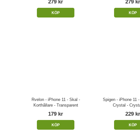
279 kr
279 k
KÖP
KÖP
Rvelon - iPhone 11 - Skal -
Spigen - iPhone 11 - 
Korthållare - Transparent
Crystal - Cryst
179 kr
229 k
KÖP
KÖP