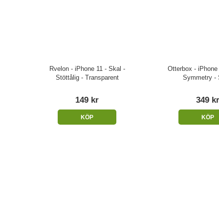
Rvelon - iPhone 11 - Skal -
Otterbox - iPhone 
Stöttålig - Transparent
Symmetry - 
149 kr
349 k
KÖP
KÖP