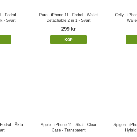
 - Fodral -
Puro - iPhone 11 - Fodral - Wallet
Celly - iPho
ck - Svart
Detachable 2 in 1 - Svart
Walle
r
299 kr
KÖP
 Fodral - Äkta
Apple - iPhone 11 - Skal - Clear
Spigen - iPho
art
Case - Transparent
Hybrid