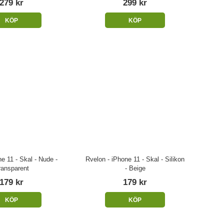
279 kr
299 kr
KÖP
KÖP
e 11 - Skal - Nude -
Rvelon - iPhone 11 - Skal - Silikon
ransparent
- Beige
179 kr
179 kr
KÖP
KÖP