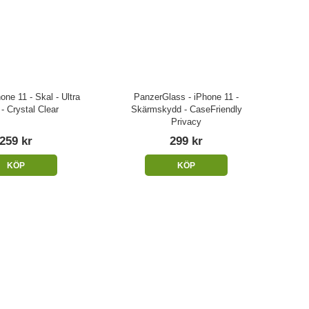
one 11 - Skal - Ultra
PanzerGlass - iPhone 11 -
 - Crystal Clear
Skärmskydd - CaseFriendly
Privacy
259 kr
299 kr
KÖP
KÖP