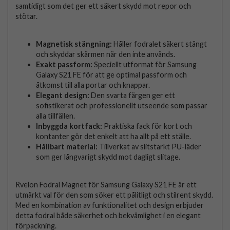
samtidigt som det ger ett säkert skydd mot repor och
stötar.
Magnetisk stängning:
Håller fodralet säkert stängt
och skyddar skärmen när den inte används.
Exakt passform:
Speciellt utformat för Samsung
Galaxy S21 FE för att ge optimal passform och
åtkomst till alla portar och knappar.
Elegant design:
Den svarta färgen ger ett
sofistikerat och professionellt utseende som passar
alla tillfällen.
Inbyggda kortfack:
Praktiska fack för kort och
kontanter gör det enkelt att ha allt på ett ställe.
Hållbart material:
Tillverkat av slitstarkt PU-läder
som ger långvarigt skydd mot dagligt slitage.
Rvelon Fodral Magnet för Samsung Galaxy S21 FE är ett
utmärkt val för den som söker ett pålitligt och stilrent skydd.
Med en kombination av funktionalitet och design erbjuder
detta fodral både säkerhet och bekvämlighet i en elegant
förpackning.