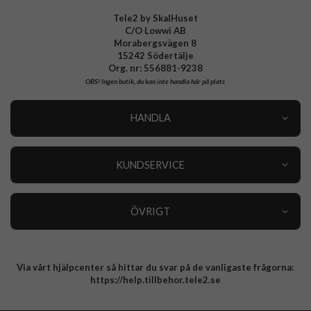
Tele2 by SkalHuset
C/O Lowwi AB
Morabergsvägen 8
15242 Södertälje
Org. nr: 556881-9238
OBS!
Ingen butik, du kan inte handla här på plats
HANDLA
Outlet
Nyheter
KUNDSERVICE
Varumärken
Kundservice
Specialkategorier
90 dagars öppet köp
ÖVRIGT
Köpevillkor
Om oss
Retur
Om cookies
Via vårt hjälpcenter så hittar du svar på de vanligaste frågorna:
Integritetspolicy
https://help.tillbehor.tele2.se