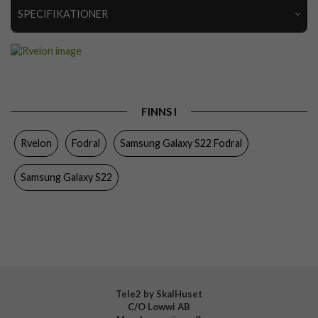
SPECIFIKATIONER
Artikelnummer
112400
Passar till
Samsung Galaxy S22
Produkttyp
Fodral
FINNS I
Egenskaper
Kortfack, Löstagbart skal, Magnetstängning
Rvelon
Fodral
Samsung Galaxy S22 Fodral
Färg
Svart
Material
Konstläder
Samsung Galaxy S22
Varumärke
Rvelon
Tillverkarens art nr
4895225822478
Tele2 by SkalHuset
C/O Lowwi AB