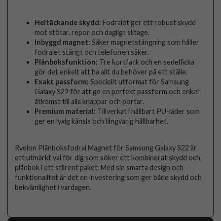
Heltäckande skydd:
Fodralet ger ett robust skydd
mot stötar, repor och dagligt slitage.
Inbyggd magnet:
Säker magnetstängning som håller
fodralet stängt och telefonen säker.
Plånboksfunktion:
Tre kortfack och en sedelficka
gör det enkelt att ha allt du behöver på ett ställe.
Exakt passform:
Speciellt utformat för Samsung
Galaxy S22 för att ge en perfekt passform och enkel
åtkomst till alla knappar och portar.
Premium material:
Tillverkat i hållbart PU-läder som
ger en lyxig känsla och långvarig hållbarhet.
Rvelon Plånboksfodral Magnet för Samsung Galaxy S22 är
ett utmärkt val för dig som söker ett kombinerat skydd och
plånbok i ett stilrent paket. Med sin smarta design och
funktionalitet är det en investering som ger både skydd och
bekvämlighet i vardagen.