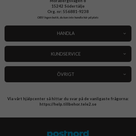
Morabergsvägen 8
15242 Södertälje
Org. nr: 556881-9238
OBS!
Ingen butik, du kan inte handla här på plats
HANDLA
Outlet
Nyheter
KUNDSERVICE
Varumärken
Kundservice
Specialkategorier
90 dagars öppet köp
ÖVRIGT
Köpevillkor
Om oss
Retur
Om cookies
Via vårt hjälpcenter så hittar du svar på de vanligaste frågorna:
Integritetspolicy
https://help.tillbehor.tele2.se